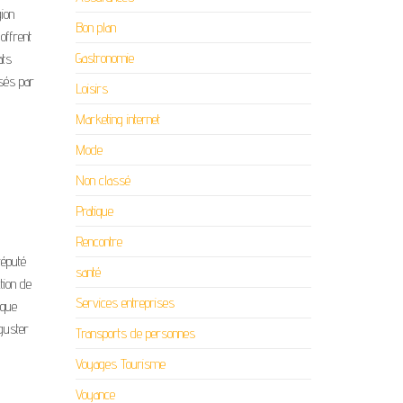
gion
Bon plan
offrent
Gastronomie
ats
isés par
Loisirs
Marketing internet
Mode
Non classé
Pratique
Rencontre
réputé
santé
tion de
Services entreprises
 que
éguster
Transports de personnes
Voyages Tourisme
Voyance