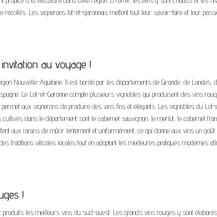
ent propice à la viticulture dans cette région. En effet, les étés y sont chauds et les hi
e récoltés. Les vignerons lot-et-garonnais mettent tout leur savoir-faire et leur pass
invitation au voyage !
égion Nouvelle-Aquitaine. Il est bordé par les départements de Gironde, de Landes, 
Espagne. Le Lot-et-Garonne compte plusieurs vignobles qui produisent des vins roug
 permet aux vignerons de produire des vins fins et élégants. Les vignobles du Lot-
 cultivés dans le département sont le cabernet sauvignon, le merlot, le cabernet fran
tent aux raisins de mûrir lentement et uniformément, ce qui donne aux vins un goût 
té des traditions viticoles locales tout en adoptant les meilleures pratiques modernes afi
uges !
ont produits les meilleurs vins du sud-ouest. Les grands vins rouges y sont élaboré