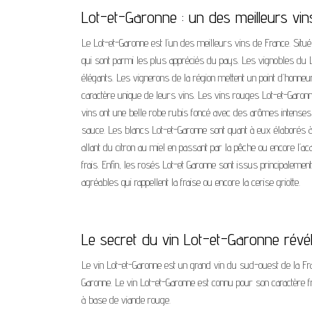
Lot-et-Garonne : un des meilleurs vin
Le Lot-et-Garonne est l’un des meilleurs vins de France. Situé
qui sont parmi les plus appréciés du pays. Les vignobles du Lo
élégants. Les vignerons de la région mettent un point d’honneur 
caractère unique de leurs vins. Les vins rouges Lot-et-Garo
vins ont une belle robe rubis foncé avec des arômes intenses d
sauce. Les blancs Lot-et-Garonne sont quant à eux élaborés à p
allant du citron au miel en passant par la pêche ou encore l’
frais. Enfin, les rosés Lot-et Garonne sont issus principalem
agréables qui rappellent la fraise ou encore la cerise griotte.
Le secret du vin Lot-et-Garonne révél
Le vin Lot-et-Garonne est un grand vin du sud-ouest de la Fran
Garonne. Le vin Lot-et-Garonne est connu pour son caractère fru
à base de viande rouge.