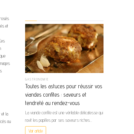
 rosés
tés et
Ces
n
ique
romages
és
GASTRONOMIE
Toutes les astuces pour réussir vos
viandes confites : saveurs et
tendreté au rendez-vous
La viande confite est une véritable délicatesse qui
 et la
ravit les papilles par ses saveurs riches…
picés ou
Voir article