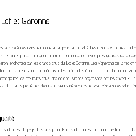
Lot et Garonne !
vins sont célèbres dans le monde entier pour leur qualité. Les grands vignobles du Lo
ux de haute qualité. La région compte de nombreuses caves prestigieuses qui propo
seront enchantés par les grands crus du Lot et Garonne. Les vignerons de la région 
ion. Les visiteurs pourront découvrir les différentes étapes de la production du vin,
ement goûter les meilleurs crus lors de dégustations organisées par les caveaux. Le 
es viticulteurs perpétuent depuis plusieurs générations le savoir-faire ancestral qui fai
alité.
le sud-ouest du pays. Les vins produits ici sont réputés pour leur qualité et leur dive