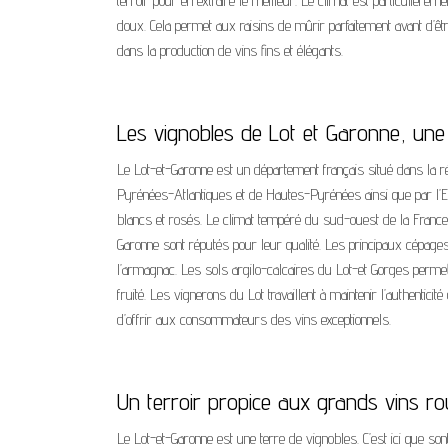
terroir pour en extraire le meilleur. Le climat est particulièrem
doux. Cela permet aux raisins de mûrir parfaitement avant d’êtr
dans la production de vins fins et élégants.
Les vignobles de Lot et Garonne, une 
Le Lot-et-Garonne est un département français situé dans la r
Pyrénées-Atlantiques et de Hautes-Pyrénées ainsi que par l’
blancs et rosés. Le climat tempéré du sud-ouest de la France
Garonne sont réputés pour leur qualité. Les principaux cépages
l’armagnac. Les sols argilo-calcaires du Lot-et Gorges permet
fruité. Les vignerons du Lot travaillent à maintenir l’authentici
d’offrir aux consommateurs des vins exceptionnels.
Un terroir propice aux grands vins ro
Le Lot-et-Garonne est une terre de vignobles. C’est ici que s