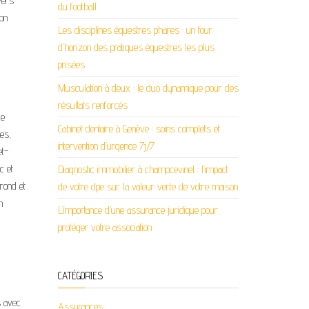
vers
du football
ion
Les disciplines équestres phares : un tour
d’horizon des pratiques équestres les plus
prisées
Musculation à deux : le duo dynamique pour des
résultats renforcés
de
Cabinet dentaire à Genève : soins complets et
es,
intervention d’urgence 7j/7
et-
c et
Diagnostic immobilier à champcevinel : l’impact
rond et
de votre dpe sur la valeur verte de votre maison
n
L’importance d’une assurance juridique pour
protéger votre association
CATÉGORIES
s avec
Assurances