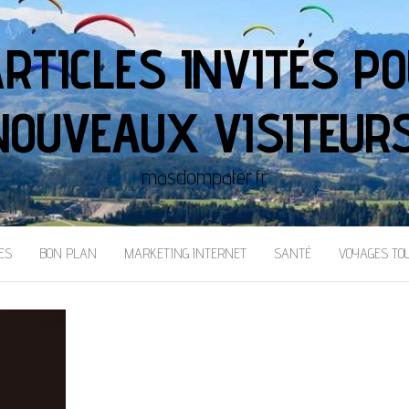
ARTICLES INVITÉS PO
NOUVEAUX VISITEURS
masdompater.fr
ES
BON PLAN
MARKETING INTERNET
SANTÉ
VOYAGES TO