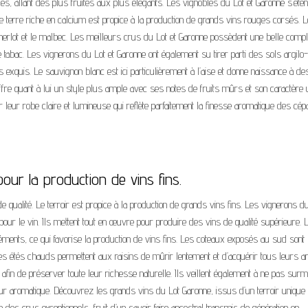
es, allant des plus fruités aux plus élégants. Les vignobles du Lot et Garonne s’éte
ette terre riche en calcium est propice à la production de grands vins rouges corsés. 
merlot et le malbec. Les meilleurs crus du Lot et Garonne possèdent une belle compl
 tabac. Les vignerons du Lot et Garonne ont également su tirer parti des sols argilo-
 exquis. Le sauvignon blanc est ici particulièrement à l’aise et donne naissance à d
ffre quant à lui un style plus ample avec ses notes de fruits mûrs et son caractère 
r leur robe claire et lumineuse qui reflète parfaitement la finesse aromatique des cé
pour la production de vins fins.
de qualité. Le terroir est propice à la production de grands vins fins. Les vignerons d
pour le vin. Ils mettent tout en œuvre pour produire des vins de qualité supérieure. 
éments, ce qui favorise la production de vins fins. Les coteaux exposés au sud sont
t les étés chauds permettent aux raisins de mûrir lentement et d’acquérir tous leurs 
 afin de préserver toute leur richesse naturelle. Ils veillent également à ne pas sur
 leur aromatique. Découvrez les grands vins du Lot Garonne, issus d’un terroir unique
des crus exceptionnels, fruit d’un savoir faire ancestral transmis de génération en