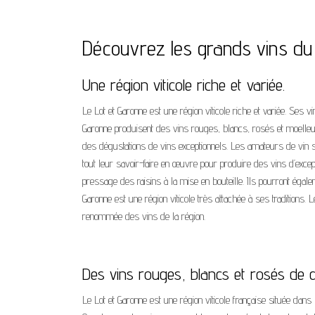
Découvrez les grands vins du 
Une région viticole riche et variée.
Le Lot et Garonne est une région viticole riche et variée. Ses 
Garonne produisent des vins rouges, blancs, rosés et moelle
des dégustations de vins exceptionnels. Les amateurs de vin 
tout leur savoir-faire en œuvre pour produire des vins d’except
pressage des raisins à la mise en bouteille. Ils pourront égal
Garonne est une région viticole très attachée à ses traditions. L
renommée des vins de la région.
Des vins rouges, blancs et rosés de qu
Le Lot et Garonne est une région viticole française située dans 