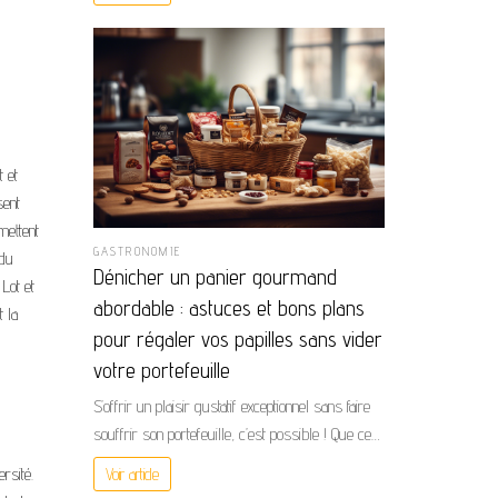
t et
sent
mettent
GASTRONOMIE
 du
Dénicher un panier gourmand
Lot et
abordable : astuces et bons plans
t la
pour régaler vos papilles sans vider
votre portefeuille
S’offrir un plaisir gustatif exceptionnel sans faire
souffrir son portefeuille, c’est possible ! Que ce…
rsité.
Voir article