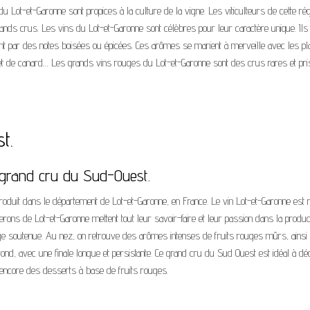
du Lot-et-Garonne sont propices à la culture de la vigne. Les viticulteurs de cette ré
rands crus. Les vins du Lot-et-Garonne sont célèbres pour leur caractère unique. Ils 
sant par des notes boisées ou épicées. Ces arômes se marient à merveille avec les pl
agret de canard… Les grands vins rouges du Lot-et-Garonne sont des crus rares et pr
t.
 grand cru du Sud-Ouest.
roduit dans le département de Lot-et-Garonne, en France. Le vin Lot-et-Garonne est 
nerons de Lot-et-Garonne mettent tout leur savoir-faire et leur passion dans la produc
ouge soutenue. Au nez, on retrouve des arômes intenses de fruits rouges mûrs, ainsi
 rond, avec une finale longue et persistante. Ce grand cru du Sud Ouest est idéal à d
 encore des desserts à base de fruits rouges.