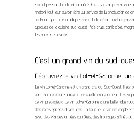
soin et passion. Le climat tempéré et les sols argilo-calcaires 
mettent tout leur savoir-faire au service de la production de g
un large spectre aromatique, allant du fruité au floral en pas
typiques de la cuisine sud-ouest : foie gras, confit d’oie, m
les amateurs avertis.
C’est un grand vin du sud-oues
Découvrez le vin Lot-et-Garonne, un
Le vin Lot-et-Garonne est un grand cru du Sud-Ouest. Il est p
pour son caractère unique et sa qualité exceptionnelle. Les vig
ce vin prestigieux. Le vin Lot-et-Garonne a une belle robe r
des notes épicées et vanillées. En bouche, le vin est ample et
avec des viandes grillées ou rôties, des fromages affinés ou