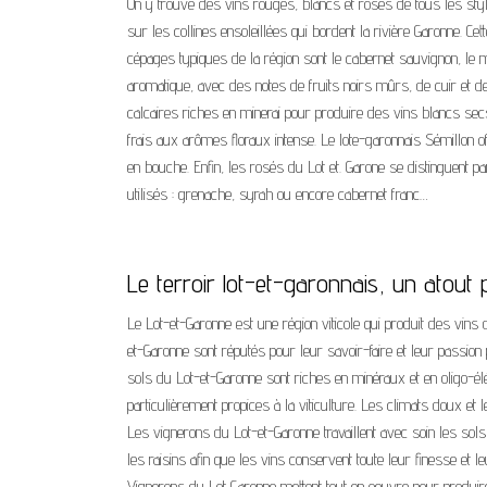
On y trouve des vins rouges, blancs et rosés de tous les styl
sur les collines ensoleillées qui bordent la rivière Garonne. C
cépages typiques de la région sont le cabernet sauvignon, le 
aromatique, avec des notes de fruits noirs mûrs, de cuir et de
calcaires riches en minerai pour produire des vins blancs secs
frais aux arômes floraux intense. Le lote-garonnais Sémillon o
en bouche. Enfin, les rosés du Lot et. Garone se distinguent pa
utilisés : grenache, syrah ou encore cabernet franc…
Le terroir lot-et-garonnais, un atout 
Le Lot-et-Garonne est une région viticole qui produit des vins 
et-Garonne sont réputés pour leur savoir-faire et leur passion 
sols du Lot-et-Garonne sont riches en minéraux et en oligo-él
particulièrement propices à la viticulture. Les climats doux e
Les vignerons du Lot-et-Garonne travaillent avec soin les sols
les raisins afin que les vins conservent toute leur finesse et
Vignerons du Lot Garonne mettent tout en oeuvre pour produire 