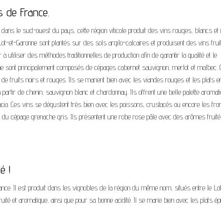
s de France.
 dans le sud-ouest du pays, cette région viticole produit des vins rouges, blancs et
t-et-Garonne sont plantés sur des sols argilo-calcaires et produisent des vins frui
à utiliser des méthodes traditionnelles de production afin de garantir la qualité et le
nne sont principalement composés de cépages cabernet sauvignon, merlot et malbec. 
e fruits noirs et rouges. Ils se marient bien avec les viandes rouges et les plats e
artir de chenin, sauvignon blanc et chardonnay. Ils offrent une belle palette aromat
acacia. Ces vins se dégustent très bien avec les poissons, crustacés ou encore les f
ent du cépage grenache gris. Ils présentent une robe rose pâle avec des arômes fruit
é !
ce. Il est produit dans les vignobles de la région du même nom, situés entre le Lot
ité et aromatique, ainsi que pour sa bonne acidité. Il se marie bien avec les plats é