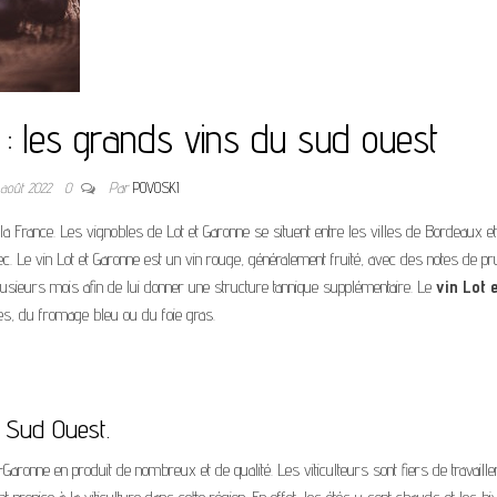
 : les grands vins du sud ouest
 août 2022
0
Par
POVOSKI
la France. Les vignobles de Lot et Garonne se situent entre les villes de Bordeaux et
. Le vin Lot et Garonne est un vin rouge, généralement fruité, avec des notes de pr
plusieurs mois afin de lui donner une structure tannique supplémentaire. Le
vin Lot e
es, du fromage bleu ou du foie gras.
u Sud Ouest.
Garonne en produit de nombreux et de qualité. Les viticulteurs sont fiers de travaille