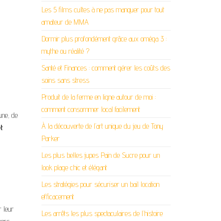
Les 5 films cultes à ne pas manquer pour tout
amateur de MMA
Dormir plus profondément grâce aux oméga 3 :
mythe ou réalité ?
Santé et Finances : comment gérer les coûts des
soins sans stress
Produit de la ferme en ligne autour de moi :
comment consommer local facilement
une, de
À la découverte de l’art unique du jeu de Tony
t
Parker
Les plus belles jupes Pain de Sucre pour un
look plage chic et élégant
Les stratégies pour sécuriser un bail location
efficacement
r leur
Les arrêts les plus spectaculaires de l’histoire