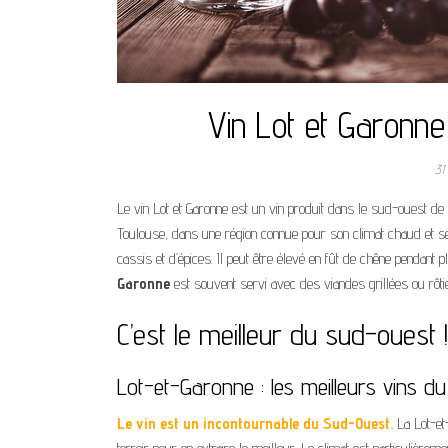
Vin Lot et Garonne
31
Le vin Lot et Garonne est un vin produit dans le sud-ouest de 
Toulouse, dans une région connue pour son climat chaud et sec
cassis et d’épices. Il peut être élevé en fût de chêne pendant 
Garonne
est souvent servi avec des viandes grillées ou rôti
C’est le meilleur du sud-ouest !
Lot-et-Garonne : les meilleurs vins d
Le vin est un incontournable du Sud-Ouest.
La Lot-et-