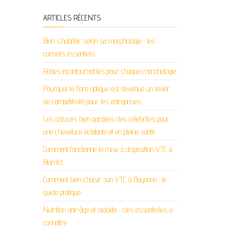
ARTICLES RÉCENTS
Bien s’habiller selon sa morphologie : les
conseils essentiels
Robes incontournables pour chaque morphologie
Pourquoi la fibre optique est devenue un levier
de compétitivité pour les entreprises
Les astuces bien gardées des célébrités pour
une chevelure éclatante et en pleine santé
Comment fonctionne la mise à disposition VTC à
Biarritz
Comment bien choisir son VTC à Bayonne : le
guide pratique
Nutrition anti-âge et diabète : clés essentielles à
connaître