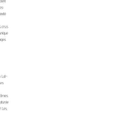
ndent
Les
exité
es crus
unique
pages
u Lot-
Les
arômes.
maturée
 ! Les