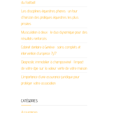
du football
Les disciplines équestres phares : un tour
d’horizon des pratiques équestres les plus
prisées
Musculation à deux : le duo dynamique pour des
résultats renforcés
Cabinet dentaire à Genève : soins complets et
intervention d’urgence 7j/7
Diagnostic immobilier à champcevinel : l’impact
de votre dpe sur la valeur verte de votre maison
L’importance d’une assurance juridique pour
protéger votre association
CATÉGORIES
Assurances