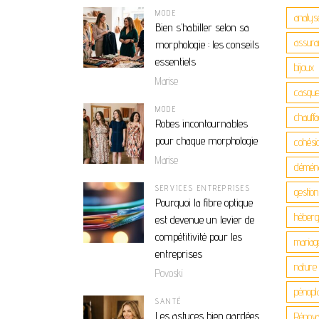
MODE
analys
Bien s’habiller selon sa
assuran
morphologie : les conseils
essentiels
bijoux
Marise
casque
MODE
chauff
Robes incontournables
pour chaque morphologie
cohési
Marise
démén
SERVICES ENTREPRISES
gestio
Pourquoi la fibre optique
héber
est devenue un levier de
compétitivité pour les
mariag
entreprises
nature
Povoski
pénopla
SANTÉ
Les astuces bien gardées
Rénova