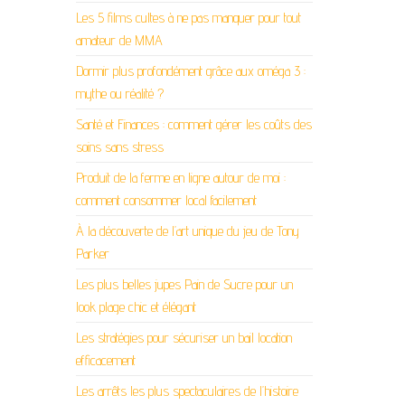
Les 5 films cultes à ne pas manquer pour tout
amateur de MMA
Dormir plus profondément grâce aux oméga 3 :
mythe ou réalité ?
Santé et Finances : comment gérer les coûts des
soins sans stress
Produit de la ferme en ligne autour de moi :
comment consommer local facilement
À la découverte de l’art unique du jeu de Tony
Parker
Les plus belles jupes Pain de Sucre pour un
look plage chic et élégant
Les stratégies pour sécuriser un bail location
efficacement
Les arrêts les plus spectaculaires de l’histoire