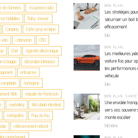
BON PLAN
e de données
Assurance auto
Les stratégies pou
ce habitation
Baby shower
sécuriser un bail l
efficacement
Camping
Carte grise en ligne
Julia
 velo
catamaran
CBD
BON PLAN
age
Chef
cigarette électronique
Les meilleures piè
voiture Kia pour o
on d'équipe
décoration intérieure
les performances 
agement
entreprise
véhicule
n comptable
horlogerie
Julia
gement Web
maladie de Parkinson
BON PLAN
,
SANTÉ
Une envolée tranqu
e
marketing
Microbiote intestinal
vers vos souvenirs
ostéopathe
Puy du Fou
monte escalier
Micheline
stie
référencement naturel
tion appartement
BON PLAN