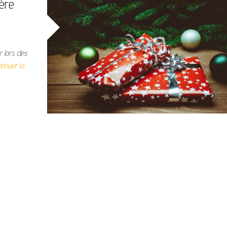
ère
r lors des
tinuer la