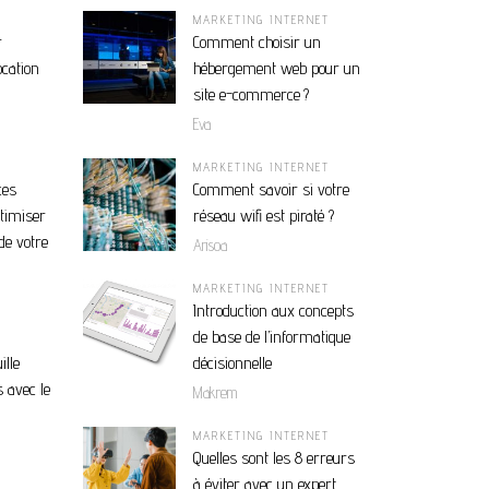
MARKETING INTERNET
r
Comment choisir un
ocation
hébergement web pour un
site e-commerce ?
Eva
MARKETING INTERNET
ces
Comment savoir si votre
ptimiser
réseau wifi est piraté ?
de votre
Arisoa
MARKETING INTERNET
Introduction aux concepts
de base de l’informatique
ille
décisionnelle
 avec le
Makrem
MARKETING INTERNET
Quelles sont les 8 erreurs
à éviter avec un expert