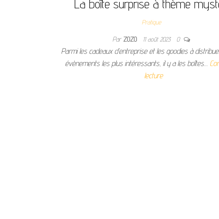
La boîte surprise à thème myst
Pratique
Par
ZOZO
11 août 2023
0
Parmi les cadeaux d’entreprise et les goodies à distribue
évènements les plus intéressants, il y a les boîtes…
Con
lecture