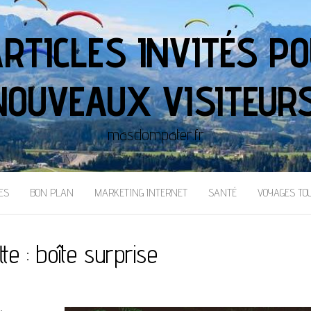
ARTICLES INVITÉS PO
NOUVEAUX VISITEURS
masdompater.fr
ES
BON PLAN
MARKETING INTERNET
SANTÉ
VOYAGES TO
tte :
boîte surprise