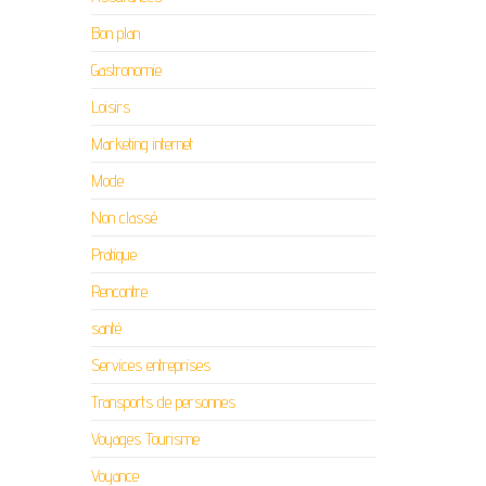
Bon plan
Gastronomie
Loisirs
Marketing internet
Mode
Non classé
Pratique
Rencontre
santé
Services entreprises
Transports de personnes
Voyages Tourisme
Voyance