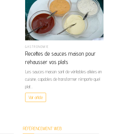
GASTRONOMIE
Recettes de sauces maison pour
rehausser vos plats
Les sauces maison sont de véritables alliées en
cuisine, capables de transformer n’importe quel
plat…
Voir article
RÉFÉRENCEMENT WEB