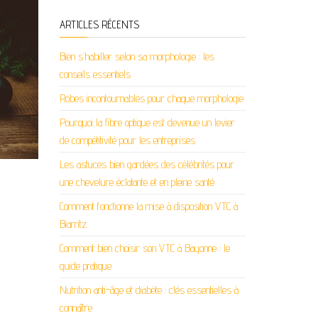
ARTICLES RÉCENTS
Bien s’habiller selon sa morphologie : les
conseils essentiels
Robes incontournables pour chaque morphologie
Pourquoi la fibre optique est devenue un levier
de compétitivité pour les entreprises
Les astuces bien gardées des célébrités pour
une chevelure éclatante et en pleine santé
Comment fonctionne la mise à disposition VTC à
Biarritz
Comment bien choisir son VTC à Bayonne : le
guide pratique
Nutrition anti-âge et diabète : clés essentielles à
connaître