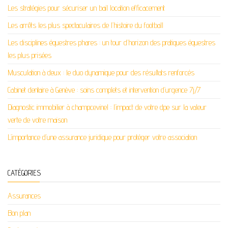
Les stratégies pour sécuriser un bail location efficacement
Les arrêts les plus spectaculaires de l’histoire du football
Les disciplines équestres phares : un tour d’horizon des pratiques équestres
les plus prisées
Musculation à deux : le duo dynamique pour des résultats renforcés
Cabinet dentaire à Genève : soins complets et intervention d’urgence 7j/7
Diagnostic immobilier à champcevinel : l’impact de votre dpe sur la valeur
verte de votre maison
L’importance d’une assurance juridique pour protéger votre association
CATÉGORIES
Assurances
Bon plan