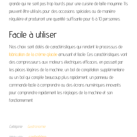
grande qui ne sont pas trop lourds pour une cuisine de taille moyenne. Ils
peuvent être utilisés pour des occasions spéciales ou de manière
régulière et produiront une quantité suffisante pour 6 à 10 personnes.
Facile à utiliser
Nos choix sont dotés de caractéristiques qui rendent le processus de
fabrication de la crème glacée
amusant et facile. Ces caractéristiques vont
des compresseurs aux moteurs électriques efficaces, en passant par
les pièces légères de la machine, un bol de congélation supplémentaire
ou un bol qui congèle beaucoup plus rapidement, un panneau de
commande facile à comprendre ou des écrans numériques innovants
pour comprendre rapidement les réglages de la machine et son
fonctionnement.
Catégorie
Gastronomie
sorbetière