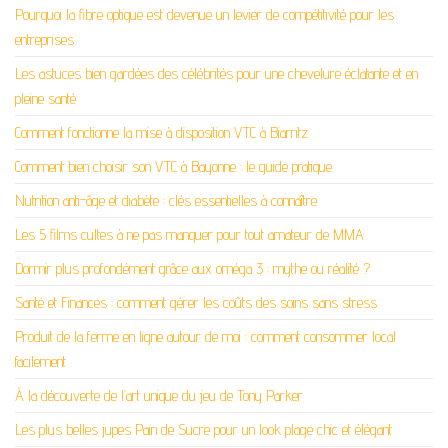
Pourquoi la fibre optique est devenue un levier de compétitivité pour les
entreprises
Les astuces bien gardées des célébrités pour une chevelure éclatante et en
pleine santé
Comment fonctionne la mise à disposition VTC à Biarritz
Comment bien choisir son VTC à Bayonne : le guide pratique
Nutrition anti-âge et diabète : clés essentielles à connaître
Les 5 films cultes à ne pas manquer pour tout amateur de MMA
Dormir plus profondément grâce aux oméga 3 : mythe ou réalité ?
Santé et Finances : comment gérer les coûts des soins sans stress
Produit de la ferme en ligne autour de moi : comment consommer local
facilement
À la découverte de l’art unique du jeu de Tony Parker
Les plus belles jupes Pain de Sucre pour un look plage chic et élégant