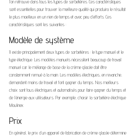
l’on retrouve dans tous les types de sorbetières. Ces caractéristiques
sont essentielles pour trouver la meilleure qualité qui produira le résultat
le plus moelleux en un rien de temps et avec peu d’efforts. Ces
caractéristiques sont les suivantes :
Modèle de système
Il existe principalement deux types de sorbetières : le type manuel et le
type électrique. Les modèles manuels nécessitent beaucoup de travail
manuel car le mélange de base de la crème glacée doit être
constamment remué à la main. Les modèles électriques, en revanche,
demandent moins de travail et font gagner du temps. Nos meilleurs
choix sont tous électriques et automatisés pour faire gagner du temps et
de l’énergie aux utilisateurs. Par exemple, choisir la sorbetière électrique
Moulinex.
Prix
En général, le prix d’un appareil de fabrication de crème glacée détermine