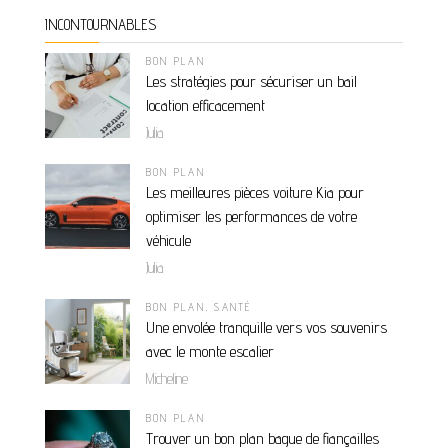
INCONTOURNABLES
BON PLAN
Les stratégies pour sécuriser un bail
location efficacement
Julia
BON PLAN
Les meilleures pièces voiture Kia pour
optimiser les performances de votre
véhicule
Julia
BON PLAN
,
SANTÉ
Une envolée tranquille vers vos souvenirs
avec le monte escalier
Micheline
BON PLAN
Trouver un bon plan bague de fiançailles