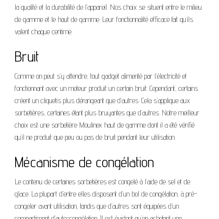
la qualité et la durabilité de l’appareil. Nos choix se situent entre le milieu
de gamme et le haut de gamme. Leur fonctionnalité efficace fait qu’ils
valent chaque centime.
Bruit
Comme on peut s’y attendre, tout gadget alimenté par l’électricité et
fonctionnant avec un moteur produit un certain bruit. Cependant, certains
créent un cliquetis plus dérangeant que d’autres. Cela s’applique aux
sorbetières, certaines étant plus bruyantes que d’autres. Notre meilleur
choix est une sorbetière Moulinex haut de gamme dont il a été vérifié
qu’il ne produit que peu ou pas de bruit pendant leur utilisation.
Mécanisme de congélation
Le contenu de certaines sorbetières est congelé à l’aide de sel et de
glace. La plupart d’entre elles disposent d’un bol de congélation, à pré-
congeler avant utilisation, tandis que d’autres sont équipées d’un
compartiment d’auto-congélation. Il est évident qu’en achetant une