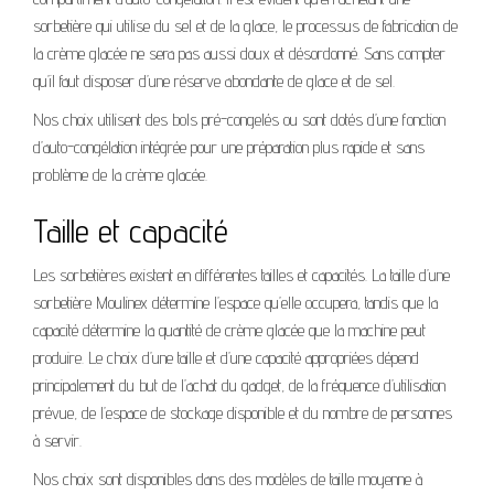
sorbetière qui utilise du sel et de la glace, le processus de fabrication de
la crème glacée ne sera pas aussi doux et désordonné. Sans compter
qu’il faut disposer d’une réserve abondante de glace et de sel.
Nos choix utilisent des bols pré-congelés ou sont dotés d’une fonction
d’auto-congélation intégrée pour une préparation plus rapide et sans
problème de la crème glacée.
Taille et capacité
Les sorbetières existent en différentes tailles et capacités. La taille d’une
sorbetière Moulinex détermine l’espace qu’elle occupera, tandis que la
capacité détermine la quantité de crème glacée que la machine peut
produire. Le choix d’une taille et d’une capacité appropriées dépend
principalement du but de l’achat du gadget, de la fréquence d’utilisation
prévue, de l’espace de stockage disponible et du nombre de personnes
à servir.
Nos choix sont disponibles dans des modèles de taille moyenne à