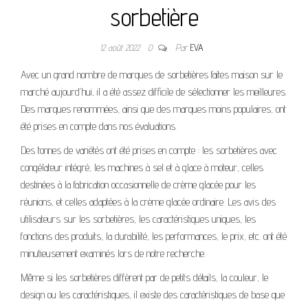
sorbetière
12 août 2022
0
Par
EVA
Avec un grand nombre de marques de sorbetières faites maison sur le
marché aujourd’hui, il a été assez difficile de sélectionner les meilleures.
Des marques renommées, ainsi que des marques moins populaires, ont
été prises en compte dans nos évaluations.
Des tonnes de variétés ont été prises en compte : les sorbetières avec
congélateur intégré, les machines à sel et à glace à moteur, celles
destinées à la fabrication occasionnelle de crème glacée pour les
réunions, et celles adaptées à la crème glacée ordinaire. Les avis des
utilisateurs sur les sorbetières, les caractéristiques uniques, les
fonctions des produits, la durabilité, les performances, le prix, etc. ont été
minutieusement examinés lors de notre recherche.
Même si les sorbetières diffèrent par de petits détails, la couleur, le
design ou les caractéristiques, il existe des caractéristiques de base que