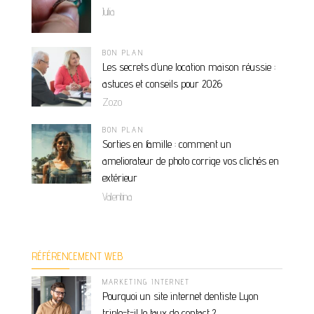
Julia
BON PLAN
Les secrets d’une location maison réussie :
astuces et conseils pour 2026
Zozo
BON PLAN
Sorties en famille : comment un
ameliorateur de photo corrige vos clichés en
extérieur
Valentina
RÉFÉRENCEMENT WEB
MARKETING INTERNET
Pourquoi un site internet dentiste Lyon
triple-t-il le taux de contact ?