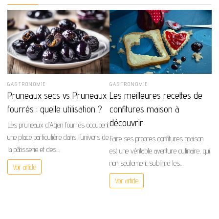
GASTRONOMIE
GASTRONOMIE
Pruneaux secs vs Pruneaux
Les meilleures recettes de
fourrés : quelle utilisation ?
confitures maison à
découvrir
Les pruneaux d’Agen fourrés occupent
une place particulière dans l’univers de
Faire ses propres confitures maison
la pâtisserie et des…
est une véritable aventure culinaire, qui
non seulement sublime les…
Voir article
Voir article