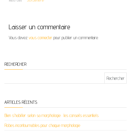
Mots-clés
Laisser un commentaire
Vous devez
vous connecter
pour publier un commentaire.
RECHERCHER
Rechercher :
ARTICLES RÉCENTS
Bien s’habiller selon sa morphologie : les conseils essentiels
Robes incontournables pour chaque morphologie