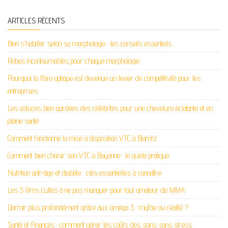
ARTICLES RÉCENTS
Bien s’habiller selon sa morphologie : les conseils essentiels
Robes incontournables pour chaque morphologie
Pourquoi la fibre optique est devenue un levier de compétitivité pour les
entreprises
Les astuces bien gardées des célébrités pour une chevelure éclatante et en
pleine santé
Comment fonctionne la mise à disposition VTC à Biarritz
Comment bien choisir son VTC à Bayonne : le guide pratique
Nutrition anti-âge et diabète : clés essentielles à connaître
Les 5 films cultes à ne pas manquer pour tout amateur de MMA
Dormir plus profondément grâce aux oméga 3 : mythe ou réalité ?
Santé et Finances : comment gérer les coûts des soins sans stress