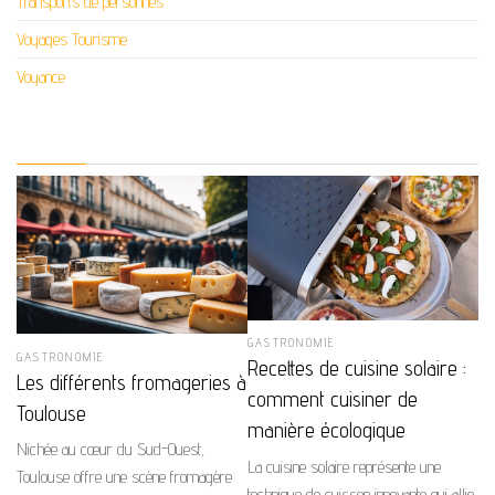
Transports de personnes
Voyages Tourisme
Voyance
GASTRONOMIE
GASTRONOMIE
Recettes de cuisine solaire :
Les différents fromageries à
comment cuisiner de
Toulouse
manière écologique
Nichée au cœur du Sud-Ouest,
La cuisine solaire représente une
Toulouse offre une scène fromagère
technique de cuisson innovante qui allie