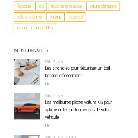
Tanzanie
taxi
tests de grossesse
voiture allemande
voitures de luxe
voyage
voyance
énergies renouvelables
INCONTOURNABLES
BON PLAN
Les stratégies pour sécuriser un bail
location efficacement
Julia
BON PLAN
Les meilleures pièces voiture Kia pour
optimiser les performances de votre
véhicule
Julia
BON PLAN
,
SANTÉ