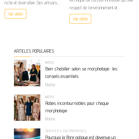
riche et diversifiée. Des artisans…
respect de l’environnement et…
Voir article
Voir article
ARTICLES POPULAIRES
MODE
Bien s’habiller selon sa morphologie : les
conseils essentiels
Marise
MODE
Robes incontournables pour chaque
morphologie
Marise
SERVICES ENTREPRISES
Pourquoi la fibre optique est devenue un