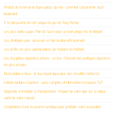
Produit de la ferme en ligne autour de moi : comment consommer local
facilement
À la découverte de l’art unique du jeu de Tony Parker
Les plus belles jupes Pain de Sucre pour un look plage chic et élégant
Les stratégies pour sécuriser un bail location efficacement
Les arrêts les plus spectaculaires de l’histoire du football
Les disciplines équestres phares : un tour d’horizon des pratiques équestres
les plus prisées
Musculation à deux : le duo dynamique pour des résultats renforcés
Cabinet dentaire à Genève : soins complets et intervention d’urgence 7j/7
Diagnostic immobilier à champcevinel : l’impact de votre dpe sur la valeur
verte de votre maison
L’importance d’une assurance juridique pour protéger votre association