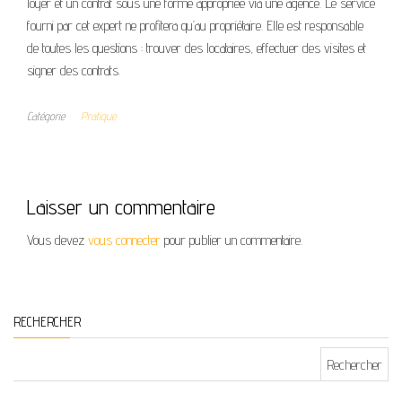
loyer et un contrat sous une forme appropriée via une agence. Le service
fourni par cet expert ne profitera qu’au propriétaire. Elle est responsable
de toutes les questions : trouver des locataires, effectuer des visites et
signer des contrats.
Catégorie
Pratique
Laisser un commentaire
Vous devez
vous connecter
pour publier un commentaire.
RECHERCHER
Rechercher :