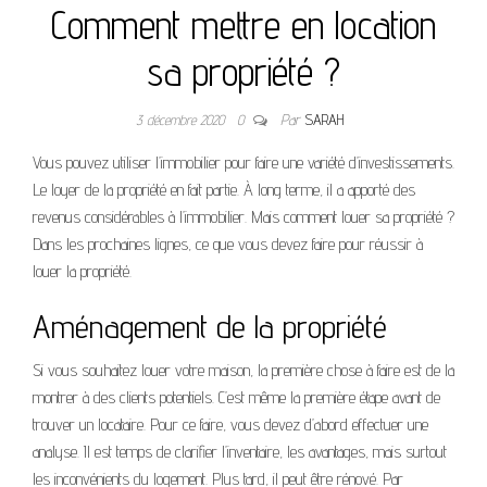
Comment mettre en location
sa propriété ?
3 décembre 2020
0
Par
SARAH
Vous pouvez utiliser l’immobilier pour faire une variété d’investissements.
Le loyer de la propriété en fait partie. À long terme, il a apporté des
revenus considérables à l’immobilier. Mais comment louer sa propriété ?
Dans les prochaines lignes, ce que vous devez faire pour réussir à
louer la propriété.
Aménagement de la propriété
Si vous souhaitez louer votre maison, la première chose à faire est de la
montrer à des clients potentiels. C’est même la première étape avant de
trouver un locataire. Pour ce faire, vous devez d’abord effectuer une
analyse. Il est temps de clarifier l’inventaire, les avantages, mais surtout
les inconvénients du logement. Plus tard, il peut être rénové. Par