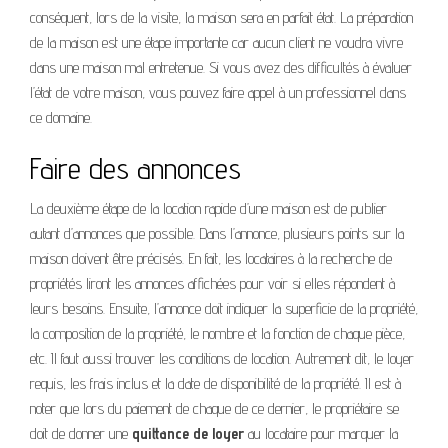
conséquent, lors de la visite, la maison sera en parfait état. La préparation
de la maison est une étape importante car aucun client ne voudra vivre
dans une maison mal entretenue. Si vous avez des difficultés à évaluer
l’état de votre maison, vous pouvez faire appel à un professionnel dans
ce domaine.
Faire des annonces
La deuxième étape de la location rapide d’une maison est de publier
autant d’annonces que possible. Dans l’annonce, plusieurs points sur la
maison doivent être précisés. En fait, les locataires à la recherche de
propriétés liront les annonces affichées pour voir si elles répondent à
leurs besoins. Ensuite, l’annonce doit indiquer la superficie de la propriété,
la composition de la propriété, le nombre et la fonction de chaque pièce,
etc. Il faut aussi trouver les conditions de location. Autrement dit, le loyer
requis, les frais inclus et la date de disponibilité de la propriété. Il est à
noter que lors du paiement de chaque de ce dernier, le propriétaire se
doit de donner une
quittance de loyer
au locataire pour marquer la