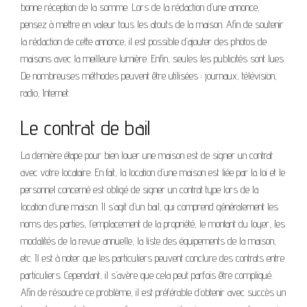
bonne réception de la somme. Lors de la rédaction d’une annonce,
pensez à mettre en valeur tous les atouts de la maison. Afin de soutenir
la rédaction de cette annonce, il est possible d’ajouter des photos de
maisons avec la meilleure lumière. Enfin, seules les publicités sont lues.
De nombreuses méthodes peuvent être utilisées : journaux, télévision,
radio, Internet.
Le contrat de bail
La dernière étape pour bien louer une maison est de signer un contrat
avec votre locataire. En fait, la location d’une maison est liée par la loi et le
personnel concerné est obligé de signer un contrat type lors de la
location d’une maison. Il s’agit d’un bail, qui comprend généralement les
noms des parties, l’emplacement de la propriété, le montant du loyer, les
modalités de la revue annuelle, la liste des équipements de la maison,
etc. Il est à noter que les particuliers peuvent conclure des contrats entre
particuliers. Cependant, il s’avère que cela peut parfois être compliqué.
Afin de résoudre ce problème, il est préférable d’obtenir avec succès un