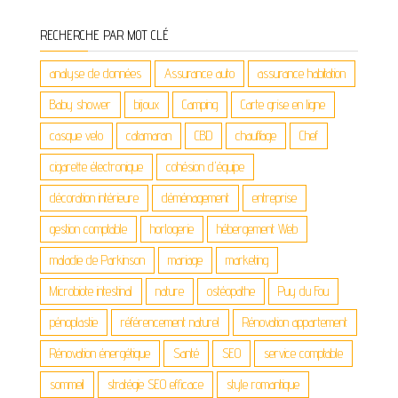
RECHERCHE PAR MOT CLÉ
analyse de données
Assurance auto
assurance habitation
Baby shower
bijoux
Camping
Carte grise en ligne
casque velo
catamaran
CBD
chauffage
Chef
cigarette électronique
cohésion d'équipe
décoration intérieure
déménagement
entreprise
gestion comptable
horlogerie
hébergement Web
maladie de Parkinson
mariage
marketing
Microbiote intestinal
nature
ostéopathe
Puy du Fou
pénoplastie
référencement naturel
Rénovation appartement
Rénovation énergétique
Santé
SEO
service comptable
sommeil
stratégie SEO efficace
style romantique