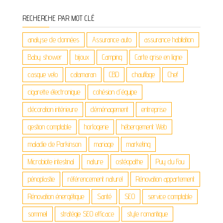
RECHERCHE PAR MOT CLÉ
analyse de données
Assurance auto
assurance habitation
Baby shower
bijoux
Camping
Carte grise en ligne
casque velo
catamaran
CBD
chauffage
Chef
cigarette électronique
cohésion d'équipe
décoration intérieure
déménagement
entreprise
gestion comptable
horlogerie
hébergement Web
maladie de Parkinson
mariage
marketing
Microbiote intestinal
nature
ostéopathe
Puy du Fou
pénoplastie
référencement naturel
Rénovation appartement
Rénovation énergétique
Santé
SEO
service comptable
sommeil
stratégie SEO efficace
style romantique