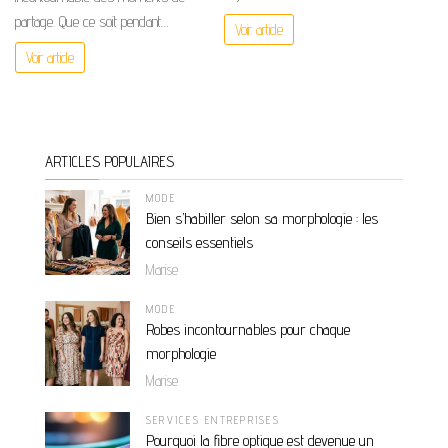
partage. Que ce soit pendant…
Voir article
Voir article
ARTICLES POPULAIRES
MODE
Bien s’habiller selon sa morphologie : les
conseils essentiels
Marise
MODE
Robes incontournables pour chaque
morphologie
Marise
SERVICES ENTREPRISES
Pourquoi la fibre optique est devenue un