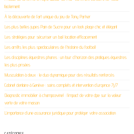
facilement
À la découverte de l’art unique du jeu de Tony Parker
Les plus belles jupes Pain de Sucre pour un look plage chic et élégant
Les stratégies pour sécuriser un bail location efficacement
Les arrêts les plus spectaculaires de l’histoire du football
Les disciplines équestres phares : un tour d’horizon des pratiques équestres
les plus prisées
Musculation à deux : le duo dynamique pour des résultats renforcés
Cabinet dentaire à Genève : soins complets et intervention d’urgence 7j/7
Diagnostic immobilier à champcevinel : l’impact de votre dpe sur la valeur
verte de votre maison
L’importance d’une assurance juridique pour protéger votre association
CATÉGORIES