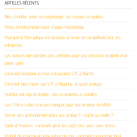
ARTICLES RÉCENTS
Bien s’habiller selon sa morphologie : les conseils essentiels
Robes incontournables pour chaque morphologie
Pourquoi la fibre optique est devenue un levier de compétitivité pour les
entreprises
Les astuces bien gardées des célébrités pour une chevelure éclatante et en
pleine santé
Comment fonctionne la mise à disposition VTC à Biarritz
Comment bien choisir son VTC à Bayonne : le guide pratique
Nutrition anti-âge et diabète : clés essentielles à connaître
Les 5 films cultes à ne pas manquer pour tout amateur de MMA
Dormir plus profondément grâce aux oméga 3 : mythe ou réalité ?
Santé et Finances : comment gérer les coûts des soins sans stress
Produit de la ferme en ligne autour de moi : comment consommer local