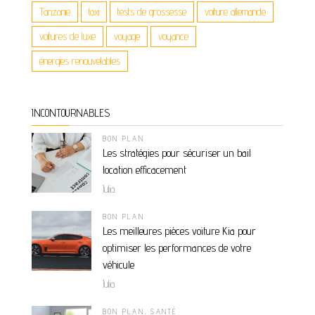
Tanzanie
taxi
tests de grossesse
voiture allemande
voitures de luxe
voyage
voyance
énergies renouvelables
INCONTOURNABLES
BON PLAN
Les stratégies pour sécuriser un bail
location efficacement
Julia
BON PLAN
Les meilleures pièces voiture Kia pour
optimiser les performances de votre
véhicule
Julia
BON PLAN
,
SANTÉ