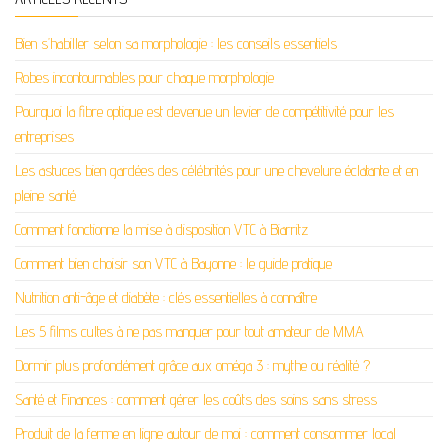
Bien s’habiller selon sa morphologie : les conseils essentiels
Robes incontournables pour chaque morphologie
Pourquoi la fibre optique est devenue un levier de compétitivité pour les
entreprises
Les astuces bien gardées des célébrités pour une chevelure éclatante et en
pleine santé
Comment fonctionne la mise à disposition VTC à Biarritz
Comment bien choisir son VTC à Bayonne : le guide pratique
Nutrition anti-âge et diabète : clés essentielles à connaître
Les 5 films cultes à ne pas manquer pour tout amateur de MMA
Dormir plus profondément grâce aux oméga 3 : mythe ou réalité ?
Santé et Finances : comment gérer les coûts des soins sans stress
Produit de la ferme en ligne autour de moi : comment consommer local