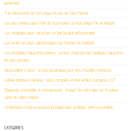
facilement
À la découverte de l’art unique du jeu de Tony Parker
Les plus belles jupes Pain de Sucre pour un look plage chic et élégant
Les stratégies pour sécuriser un bail location efficacement
Les arrêts les plus spectaculaires de l’histoire du football
Les disciplines équestres phares : un tour d’horizon des pratiques équestres
les plus prisées
Musculation à deux : le duo dynamique pour des résultats renforcés
Cabinet dentaire à Genève : soins complets et intervention d’urgence 7j/7
Diagnostic immobilier à champcevinel : l’impact de votre dpe sur la valeur
verte de votre maison
L’importance d’une assurance juridique pour protéger votre association
CATÉGORIES