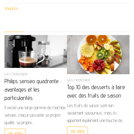
Voyance
GASTRONOMIE
Philips senseo quadrante :
GASTRONOMIE
Top 10 des desserts à faire
avantages et les
avec des fruits de saison
particularités.
Les fruits de saison sont non
Il existe une large gamme de machine
seulement savoureux, mais ils
senseo, chacun possède sa propre
apportent également une touche de…
qualité, sa propre…
Voir article
Voir article