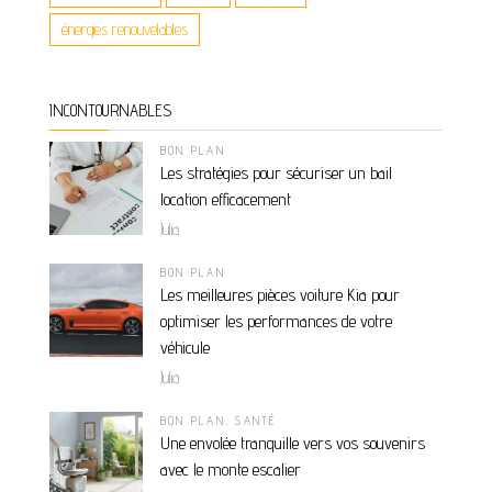
énergies renouvelables
INCONTOURNABLES
BON PLAN
Les stratégies pour sécuriser un bail
location efficacement
Julia
BON PLAN
Les meilleures pièces voiture Kia pour
optimiser les performances de votre
véhicule
Julia
BON PLAN
,
SANTÉ
Une envolée tranquille vers vos souvenirs
avec le monte escalier