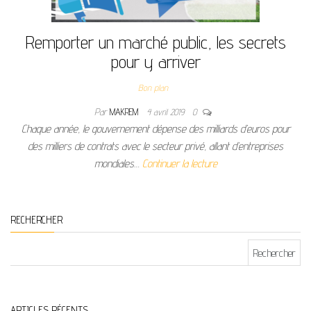
Remporter un marché public, les secrets
pour y arriver
Bon plan
Par
MAKREM
4 avril 2019
0
Chaque année, le gouvernement dépense des milliards d’euros pour
des milliers de contrats avec le secteur privé, allant d’entreprises
mondiales…
Continuer la lecture
RECHERCHER
Rechercher :
ARTICLES RÉCENTS