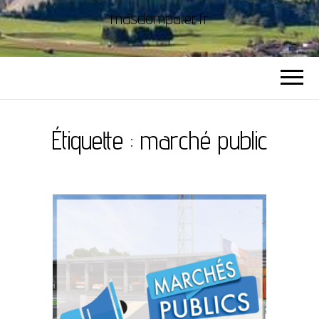
masdompater.fr
Étiquette :
marché public