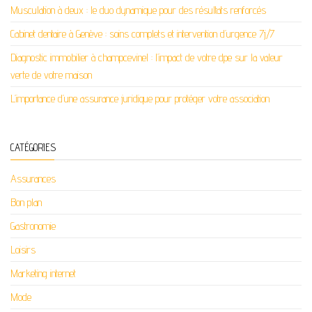
Musculation à deux : le duo dynamique pour des résultats renforcés
Cabinet dentaire à Genève : soins complets et intervention d’urgence 7j/7
Diagnostic immobilier à champcevinel : l’impact de votre dpe sur la valeur
verte de votre maison
L’importance d’une assurance juridique pour protéger votre association
CATÉGORIES
Assurances
Bon plan
Gastronomie
Loisirs
Marketing internet
Mode