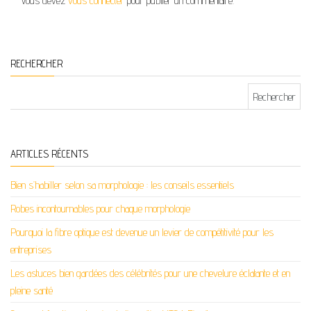
Vous devez
vous connecter
pour publier un commentaire.
RECHERCHER
Rechercher :
ARTICLES RÉCENTS
Bien s’habiller selon sa morphologie : les conseils essentiels
Robes incontournables pour chaque morphologie
Pourquoi la fibre optique est devenue un levier de compétitivité pour les
entreprises
Les astuces bien gardées des célébrités pour une chevelure éclatante et en
pleine santé