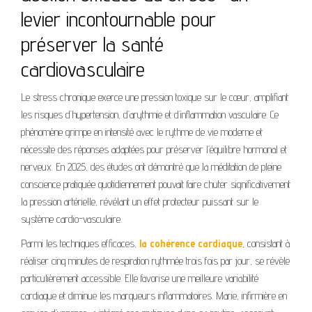
levier incontournable pour
préserver la santé
cardiovasculaire
Le stress chronique exerce une pression toxique sur le cœur, amplifiant
les risques d’hypertension, d’arythmie et d’inflammation vasculaire. Ce
phénomène grimpe en intensité avec le rythme de vie moderne et
nécessite des réponses adaptées pour préserver l’équilibre hormonal et
nerveux. En 2025, des études ont démontré que la méditation de pleine
conscience pratiquée quotidiennement pouvait faire chuter significativement
la pression artérielle, révélant un effet protecteur puissant sur le
système cardio-vasculaire.
Parmi les techniques efficaces,
la cohérence cardiaque
, consistant à
réaliser cinq minutes de respiration rythmée trois fois par jour, se révèle
particulièrement accessible. Elle favorise une meilleure variabilité
cardiaque et diminue les marqueurs inflammatoires. Marie, infirmière en