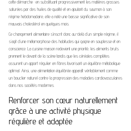
cette démarche : en substituant progressivement les matières grasses
saturées par des huiles de qualité et en ajoutant du saumon à son
régime hebdomadaire, elle a noté une baisse significative de son
mauvais cholestérol en quelques mois.
Ce changement alimentaire s’inscrit donc au-delà d’un simple régime, il
s’agit d’une métamorphose des habitudes qui gagne en souplesse et en
conscience. La cuisine maison redevient une priorité, les aliments bruts
prennent le devant de la scène tandis que les céréales complètes
assurent un apport régulier en fibres favorisant un équilibre métabolique
optimal. Ainsi, une alimentation équilibrée apparaît véritablement comme
un bouclier naturel contre la progression des maladies cardiovasculaires
dans nos sociétés modernes.
Renforcer son cœur naturellement
grâce à une activité physique
régulière et adaptée