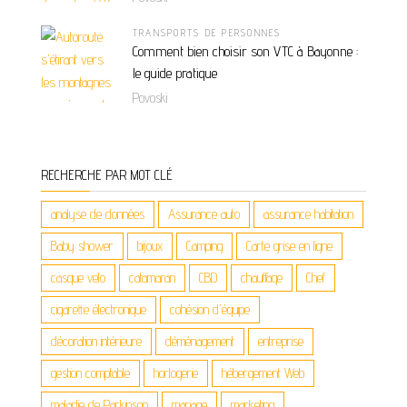
TRANSPORTS DE PERSONNES
Comment bien choisir son VTC à Bayonne :
le guide pratique
Povoski
RECHERCHE PAR MOT CLÉ
analyse de données
Assurance auto
assurance habitation
Baby shower
bijoux
Camping
Carte grise en ligne
casque velo
catamaran
CBD
chauffage
Chef
cigarette électronique
cohésion d'équipe
décoration intérieure
déménagement
entreprise
gestion comptable
horlogerie
hébergement Web
maladie de Parkinson
mariage
marketing