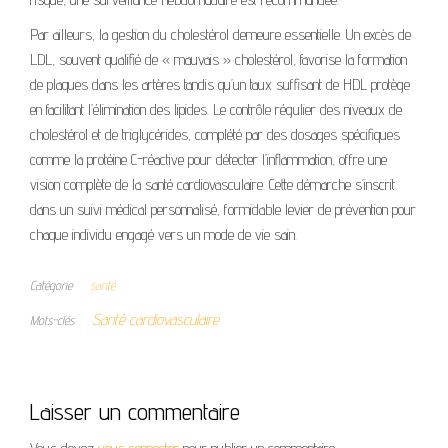
Par ailleurs, la gestion du cholestérol demeure essentielle. Un excès de
LDL, souvent qualifié de « mauvais » cholestérol, favorise la formation
de plaques dans les artères tandis qu’un taux suffisant de HDL protège
en facilitant l’élimination des lipides. Le contrôle régulier des niveaux de
cholestérol et de triglycérides, complété par des dosages spécifiques
comme la protéine C-réactive pour détecter l’inflammation, offre une
vision complète de la santé cardiovasculaire. Cette démarche s’inscrit
dans un suivi médical personnalisé, formidable levier de prévention pour
chaque individu engagé vers un mode de vie sain.
Catégorie
santé
Santé cardiovasculaire
Mots-clés
Laisser un commentaire