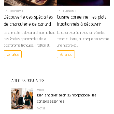
GASTRONOMIE
GASTRONOMIE
Découverte des spécialités
Cuisine coréenne : les plats
de charcuterie de canard
traditionnels à découvrir
La charcuterie de canard incarne l’une
La cuisine coréenne est un véritable
des facettes gourmandes de la
trésor culinaire, où chaque plat raconte
gastronomie française. Tradition et…
une histoire et…
Voir article
Voir article
ARTICLES POPULAIRES
MODE
Bien s’habiller selon sa morphologie : les
conseils essentiels
Marise