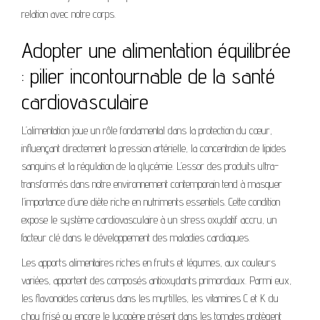
relation avec notre corps.
Adopter une alimentation équilibrée
: pilier incontournable de la santé
cardiovasculaire
L’alimentation joue un rôle fondamental dans la protection du cœur,
influençant directement la pression artérielle, la concentration de lipides
sanguins et la régulation de la glycémie. L’essor des produits ultra-
transformés dans notre environnement contemporain tend à masquer
l’importance d’une diète riche en nutriments essentiels. Cette condition
expose le système cardiovasculaire à un stress oxydatif accru, un
facteur clé dans le développement des maladies cardiaques.
Les apports alimentaires riches en fruits et légumes, aux couleurs
variées, apportent des composés antioxydants primordiaux. Parmi eux,
les flavonoïdes contenus dans les myrtilles, les vitamines C et K du
chou frisé ou encore le lycopène présent dans les tomates protègent