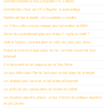
Comment fonctionne la mise à disposition VTC à Biarritz
Comment bien choisir son VTC à Bayonne : le guide pratique
Nutrition anti-âge et diabète : clés essentielles à connaître
Les 5 films cultes à ne pas manquer pour tout amateur de MMA
Dormir plus profondément grâce aux oméga 3 : mythe ou réalité ?
Santé et Finances : comment gérer les coûts des soins sans stress
Produit de la ferme en ligne autour de moi : comment consommer local
facilement
À la découverte de l’art unique du jeu de Tony Parker
Les plus belles jupes Pain de Sucre pour un look plage chic et élégant
Les stratégies pour sécuriser un bail location efficacement
Les arrêts les plus spectaculaires de l’histoire du football
Les disciplines équestres phares : un tour d’horizon des pratiques équestres
les plus prisées