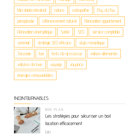
Microbiote intestinal
nature
ostéopathe
Puy du Fou
pénoplastie
référencement naturel
Rénovation appartement
Rénovation énergétique
Santé
SEO
service comptable
sommeil
stratégie SEO efficace
style romantique
Tanzanie
taxi
tests de grossesse
voiture allemande
voitures de luxe
voyage
voyance
énergies renouvelables
INCONTOURNABLES
BON PLAN
Les stratégies pour sécuriser un bail
location efficacement
Julia