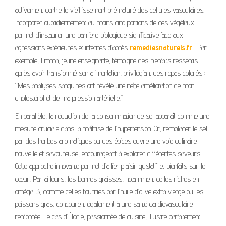
activement contre le vieillissement prématuré des cellules vasculaires.
Incorporer quotidiennement au moins cinq portions de ces végétaux
permet d’instaurer une barrière biologique significative face aux
agressions extérieures et internes d’après
remediesnaturels.fr
. Par
exemple, Emma, jeune enseignante, témoigne des bienfaits ressentis
après avoir transformé son alimentation, privilégiant des repas colorés :
“Mes analyses sanguines ont révélé une nette amélioration de mon
cholestérol et de ma pression artérielle.”
En parallèle, la réduction de la consommation de sel apparaît comme une
mesure cruciale dans la maîtrise de l’hypertension. Or, remplacer le sel
par des herbes aromatiques ou des épices ouvre une voie culinaire
nouvelle et savoureuse, encourageant à explorer différentes saveurs.
Cette approche innovante permet d’allier plaisir gustatif et bienfaits sur le
cœur. Par ailleurs, les bonnes graisses, notamment celles riches en
oméga-3, comme celles fournies par l’huile d’olive extra vierge ou les
poissons gras, concourent également à une santé cardiovasculaire
renforcée. Le cas d’Élodie, passionnée de cuisine, illustre parfaitement