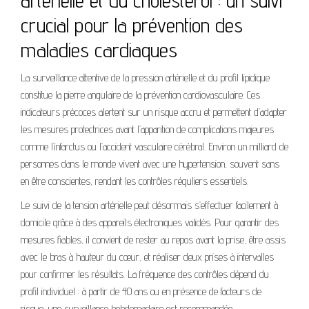
crucial pour la prévention des
maladies cardiaques
La surveillance attentive de la pression artérielle et du profil lipidique
constitue la pierre angulaire de la prévention cardiovasculaire. Ces
indicateurs précoces alertent sur un risque accru et permettent d’adapter
les mesures protectrices avant l’apparition de complications majeures
comme l’infarctus ou l’accident vasculaire cérébral. Environ un milliard de
personnes dans le monde vivent avec une hypertension, souvent sans
en être conscientes, rendant les contrôles réguliers essentiels.
Le suivi de la tension artérielle peut désormais s’effectuer facilement à
domicile grâce à des appareils électroniques validés. Pour garantir des
mesures fiables, il convient de rester au repos avant la prise, être assis
avec le bras à hauteur du cœur, et réaliser deux prises à intervalles
pour confirmer les résultats. La fréquence des contrôles dépend du
profil individuel : à partir de 40 ans ou en présence de facteurs de
risque, une surveillance hebdomadaire est recommandée.