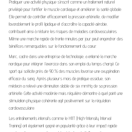
Pratiquer une activité physique s’inscrit comme un traitement naturel
privilégié pour fortifier le muscle cardiaque et améliorer la santé globale.
Elle permet de contrôler efficacement la pression artérielle, de modifier
favorablement le profil lipidique et d’accroître la capacité aérobie,
contribuant ainsi à réduire les risques de maladies cardiovasculaires.
Même une marche rapide de trente minutes par jour peut engendrer des
bénéfices remarquables sur le fonctionnement du cœur.
Marc, cadre dans une entreprise de technologie, a entamé la marche
nordique pour intégrer l’exercice dans son emploi du temps chargé. Ce
sport qui sollicite près de 90 % des muscles favorise une oxygénation
efficace du sang. Après plusieurs mois de pratique assidue, son
médecin a relevé une diminution stable de six mmHg de sa pression
artérielle. Cette activité modérée mais régulière démontre à quel point une
stimulation physique cohérente agit positivement sur la régulation
cardiovasculaire.
Les entraînements intensifs comme le HIIT (High-Intensity Interval
Training) ont également gagné en popularité grâce à leur impact rapide