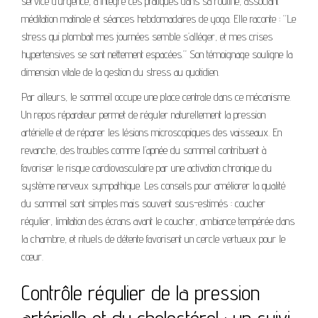
service d’urgence, a intégré ces pratiques dans sa routine, associant
méditation matinale et séances hebdomadaires de yoga. Elle raconte : “Le
stress qui plombait mes journées semble s’alléger, et mes crises
hypertensives se sont nettement espacées.” Son témoignage souligne la
dimension vitale de la gestion du stress au quotidien.
Par ailleurs, le sommeil occupe une place centrale dans ce mécanisme.
Un repos réparateur permet de réguler naturellement la pression
artérielle et de réparer les lésions microscopiques des vaisseaux. En
revanche, des troubles comme l’apnée du sommeil contribuent à
favoriser le risque cardiovasculaire par une activation chronique du
système nerveux sympathique. Les conseils pour améliorer la qualité
du sommeil sont simples mais souvent sous-estimés : coucher
régulier, limitation des écrans avant le coucher, ambiance tempérée dans
la chambre, et rituels de détente favorisent un cercle vertueux pour le
cœur.
Contrôle régulier de la pression
artérielle et du cholestérol : un suivi