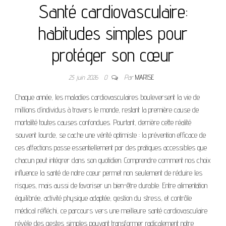
Santé cardiovasculaire:
habitudes simples pour
protéger son cœur
25 juin 2026
0
Par
MARISE
Chaque année, les maladies cardiovasculaires bouleversent la vie de
millions d’individus à travers le monde, restant la première cause de
mortalité toutes causes confondues. Pourtant, derrière cette réalité
souvent lourde, se cache une vérité optimiste : la prévention efficace de
ces affections passe essentiellement par des pratiques accessibles que
chacun peut intégrer dans son quotidien. Comprendre comment nos choix
influence la santé de notre cœur permet non seulement de réduire les
risques, mais aussi de favoriser un bien-être durable. Entre alimentation
équilibrée, activité physique adaptée, gestion du stress, et contrôle
médical réfléchi, ce parcours vers une meilleure santé cardiovasculaire
révèle des gestes simples pouvant transformer radicalement notre