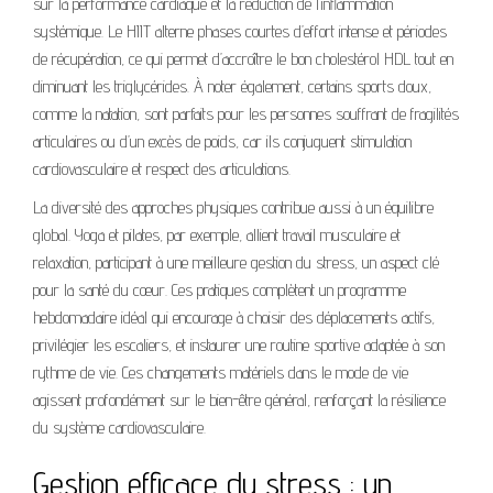
sur la performance cardiaque et la réduction de l’inflammation
systémique. Le HIIT alterne phases courtes d’effort intense et périodes
de récupération, ce qui permet d’accroître le bon cholestérol HDL tout en
diminuant les triglycérides. À noter également, certains sports doux,
comme la natation, sont parfaits pour les personnes souffrant de fragilités
articulaires ou d’un excès de poids, car ils conjuguent stimulation
cardiovasculaire et respect des articulations.
La diversité des approches physiques contribue aussi à un équilibre
global. Yoga et pilates, par exemple, allient travail musculaire et
relaxation, participant à une meilleure gestion du stress, un aspect clé
pour la santé du cœur. Ces pratiques complètent un programme
hebdomadaire idéal qui encourage à choisir des déplacements actifs,
privilégier les escaliers, et instaurer une routine sportive adaptée à son
rythme de vie. Ces changements matériels dans le mode de vie
agissent profondément sur le bien-être général, renforçant la résilience
du système cardiovasculaire.
Gestion efficace du stress : un