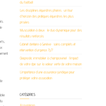
du football
Les disciplines équestres phares : un tour
d’horizon des pratiques équestres les plus
ils
prisées
de
Musculation à deux : le duo dynamique pour des
résultats renforcés
rts,
Cabinet dentaire à Genève : soins complets et
ux
intervention d’urgence 7j/7
pement.
Diagnostic immobilier à champcevinel : l’impact
de votre dpe sur la valeur verte de votre maison
L’importance d’une assurance juridique pour
protéger votre association
de
CATÉGORIES
blie
 du
Assurances