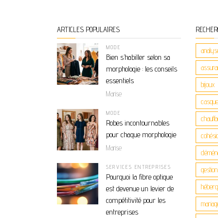
ARTICLES POPULAIRES
RECHER
MODE
analys
Bien s’habiller selon sa
assuran
morphologie : les conseils
essentiels
bijoux
Marise
casque
MODE
chauff
Robes incontournables
pour chaque morphologie
cohési
Marise
démén
SERVICES ENTREPRISES
gestio
Pourquoi la fibre optique
héber
est devenue un levier de
compétitivité pour les
mariag
entreprises