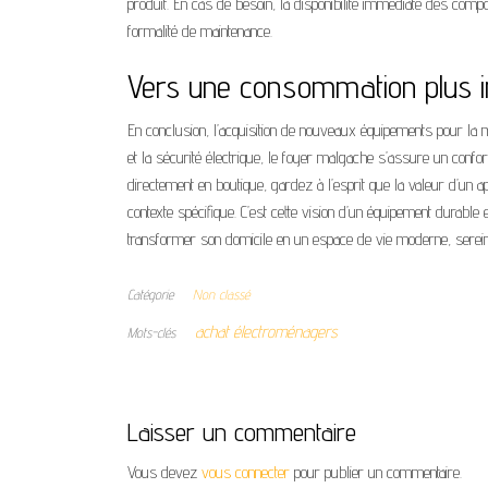
produit. En cas de besoin, la disponibilité immédiate des comp
formalité de maintenance.
Vers une consommation plus in
En conclusion, l’acquisition de nouveaux équipements pour la mai
et la sécurité électrique, le foyer malgache s’assure un conf
directement en boutique, gardez à l’esprit que la valeur d’un 
contexte spécifique. C’est cette vision d’un équipement durab
transformer son domicile en un espace de vie moderne, serei
Catégorie
Non classé
achat électroménagers
Mots-clés
Laisser un commentaire
Vous devez
vous connecter
pour publier un commentaire.