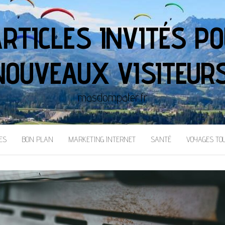
ARTICLES INVITÉS PO
NOUVEAUX VISITEURS
masdompater.fr
ES
BON PLAN
MARKETING INTERNET
SANTÉ
VOYAGES TO