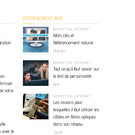
RÉFÉRENCEMENT WEB
MARKETING INTERNET
r
Mots clés et
ocation
Référencement naturel
Makrem
MARKETING INTERNET
Tout ce qu’il faut savoir sur
ces
le test de personnalité
ptimiser
Jane
de votre
MARKETING INTERNET
Les raisons pour
lesquelles il faut utiliser les
câbles en fibres optiques
ille
dans son réseau
 avec le
Sarah