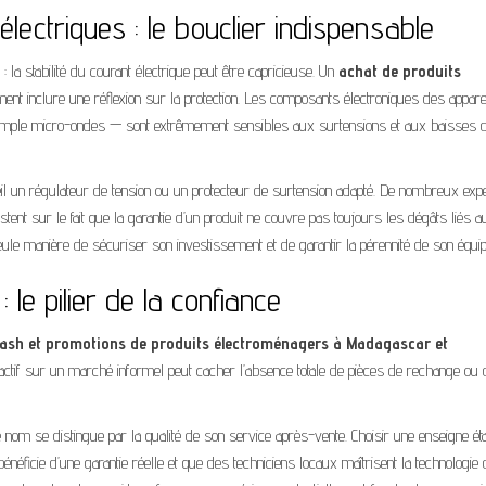
électriques : le bouclier indispensable
 : la stabilité du courant électrique peut être capricieuse. Un
achat de produits
ent inclure une réflexion sur la protection. Les composants électroniques des appare
n simple micro-ondes — sont extrêmement sensibles aux surtensions et aux baisses 
l un régulateur de tension ou un protecteur de surtension adapté. De nombreux expe
istent sur le fait que la garantie d’un produit ne couvre pas toujours les dégâts liés a
eule manière de sécuriser son investissement et de garantir la pérennité de son équi
le pilier de la confiance
lash et promotions de produits électroménagers à Madagascar et
tractif sur un marché informel peut cacher l’absence totale de pièces de rechange ou 
nom se distingue par la qualité de son service après-vente. Choisir une enseigne éta
néficie d’une garantie réelle et que des techniciens locaux maîtrisent la technologie