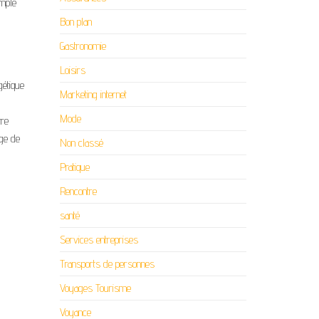
imple
Bon plan
Gastronomie
Loisirs
gétique
Marketing internet
Mode
tre
age de
Non classé
Pratique
Rencontre
santé
Services entreprises
Transports de personnes
Voyages Tourisme
Voyance