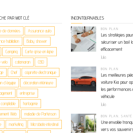
CHE PAR MOT CLÉ
INCONTOURNABLES
BON PLAN
e de données
Assurance auto
Les stratégies pou
ce habitation
Baby shower
sécuriser un bail l
efficacement
Camping
Carte grise en ligne
Julia
 velo
catamaran
CBD
BON PLAN
age
Chef
cigarette électronique
Les meilleures piè
voiture Kia pour o
on d'équipe
décoration intérieure
les performances 
agement
entreprise
véhicule
n comptable
horlogerie
Julia
gement Web
maladie de Parkinson
BON PLAN
,
SANTÉ
Une envolée tranqu
e
marketing
Microbiote intestinal
vers vos souvenirs