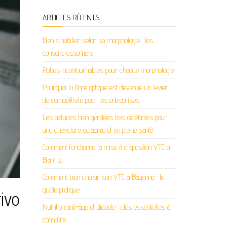
ARTICLES RÉCENTS
Bien s’habiller selon sa morphologie : les
conseils essentiels
Robes incontournables pour chaque morphologie
Pourquoi la fibre optique est devenue un levier
de compétitivité pour les entreprises
Les astuces bien gardées des célébrités pour
une chevelure éclatante et en pleine santé
Comment fonctionne la mise à disposition VTC à
Biarritz
Comment bien choisir son VTC à Bayonne : le
guide pratique
ivo
Nutrition anti-âge et diabète : clés essentielles à
connaître