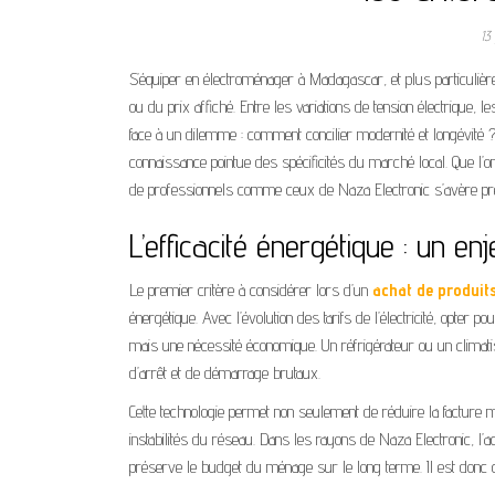
13
S’équiper en électroménager à Madagascar, et plus particulièr
ou du prix affiché. Entre les variations de tension électrique, 
face à un dilemme : comment concilier modernité et longévité 
connaissance pointue des spécificités du marché local. Que l’on
de professionnels comme ceux de Naza Electronic s’avère préc
L’efficacité énergétique : un e
Le premier critère à considérer lors d’un
achat de produit
énergétique. Avec l’évolution des tarifs de l’électricité, opter
mais une nécessité économique. Un réfrigérateur ou un climati
d’arrêt et de démarrage brutaux.
Cette technologie permet non seulement de réduire la facture m
instabilités du réseau. Dans les rayons de Naza Electronic, l’a
préserve le budget du ménage sur le long terme. Il est donc co