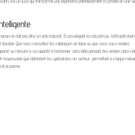
osants est un luxe qui transforme une expérience potentiellement frustrante en une s
telligente
son ne doit pas être un acte impulsif. En privilégiant la robustesse, l’efficacité éner
ort durable. Que vous consultiez les catalogues en ligne ou que vous vous rendiez
appareil se mesure à sa capacité à fonctionner sans faille pendant des années dans no
le et responsable que défendent les spécialistes du secteur, permettant à chaque mén
n et économe.