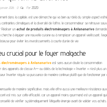
 janvier 2026
0
Par
ZOZO
ement dans la capitale, est une démarche qui va bien au-delà du simple aspect esthé
les contraintes climatiques et la diversité de l’offre, le consommateur se retrouve souv
? Réaliser un
achat de produits électroménagers à Antananarivo
demande
 cherche à équiper une nouvelle cuisine ou à remplacer un appareil vieillissant, l’exp
ieuse pour éviter les investissements à courte durée de vie.
njeu crucial pour le foyer malgache
s électroménagers à Antananarivo
est sans aucun doute la consommation
 pour des appareils de classe A++ ou dotés de la technologie « Inverter » n’est plus un
seur Inverter régule sa puissance de manière continue plutôt que de fonctionner par
ensuelle de manière significative, mais elle offre aussi une meilleure résistance aux
ccent est mis sur cette efficacité, car un appareil moins gourmand est un appareil qui
nseillé de vérifier systématiquement l’étiquette énergie avant de valider vos achats.