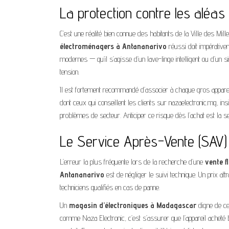
La protection contre les aléas 
C’est une réalité bien connue des habitants de la Ville des Mille
électroménagers à Antananarivo
réussi doit impérativem
modernes — qu’il s’agisse d’un lave-linge intelligent ou d’u
tension.
Il est fortement recommandé d’associer à chaque gros apparei
dont ceux qui conseillent les clients sur nazaelectronic.mg, ins
problèmes de secteur. Anticiper ce risque dès l’achat est la s
Le Service Après-Vente (SAV) : 
L’erreur la plus fréquente lors de la recherche d’une
vente f
Antananarivo
est de négliger le suivi technique. Un prix at
techniciens qualifiés en cas de panne.
Un
magasin d’électroniques à Madagascar
digne de ce 
comme Naza Electronic, c’est s’assurer que l’appareil acheté bé