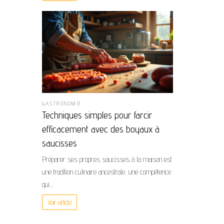
GASTRONOMIE
Techniques simples pour farcir
efficacement avec des boyaux à
saucisses
Préparer ses propres saucisses à la maison est
une tradition culinaire ancestrale, une compétence
qui,…
Voir article