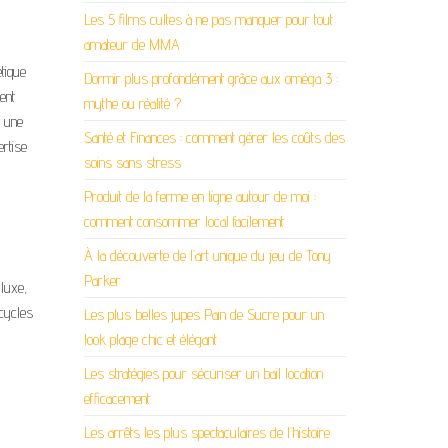
Les 5 films cultes à ne pas manquer pour tout
amateur de MMA
tique
Dormir plus profondément grâce aux oméga 3 :
ent
mythe ou réalité ?
 une
Santé et Finances : comment gérer les coûts des
ertise
soins sans stress
Produit de la ferme en ligne autour de moi :
comment consommer local facilement
À la découverte de l’art unique du jeu de Tony
Parker
 luxe,
 cycles
Les plus belles jupes Pain de Sucre pour un
look plage chic et élégant
Les stratégies pour sécuriser un bail location
efficacement
Les arrêts les plus spectaculaires de l’histoire