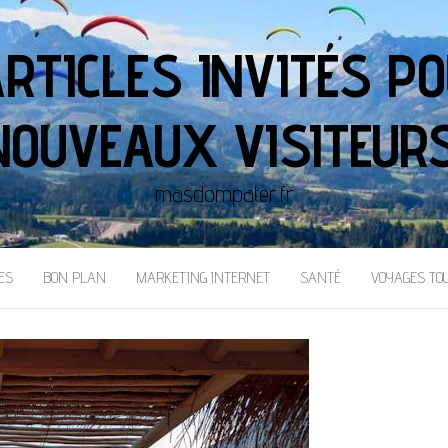
ARTICLES INVITÉS PO
NOUVEAUX VISITEURS
masdompater.fr
ES
BON PLAN
MARKETING INTERNET
SANTÉ
VOYAGES TO