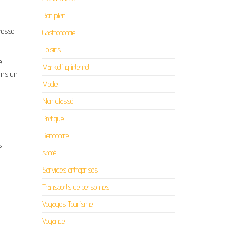
Bon plan
hesse
Gastronomie
Loisirs
e
Marketing internet
dans un
Mode
Non classé
Pratique
Rencontre
s
santé
Services entreprises
Transports de personnes
Voyages Tourisme
Voyance