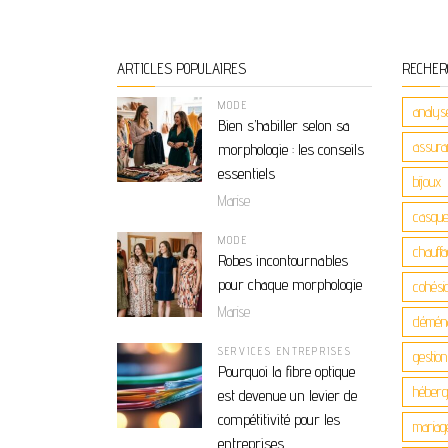
ARTICLES POPULAIRES
RECHER
MODE
analys
Bien s’habiller selon sa
assuran
morphologie : les conseils
essentiels
bijoux
Marise
casque
MODE
chauff
Robes incontournables
pour chaque morphologie
cohési
Marise
démén
SERVICES ENTREPRISES
gestio
Pourquoi la fibre optique
héber
est devenue un levier de
compétitivité pour les
mariag
entreprises