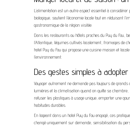
L’alimentation est un autre aspect essentiel à considére
biologique, soutient l’économie locale tout en réduisant l
gastronomique de la région visitée.
Dans les restaurants ou hôtels proches du Puy du Fou, be
l’Atlantique, légumes cultivés localement, fromages de c
hotel Puy du Fou qui propose une cuisine maison et locale,
l’environnement.
Des gestes simples à adopter 
Voyager autrement ne demande pas toujours de grands cha
lumières et la climatisation quand on quitte sa chambre, 
refuser les plastiques à usage unique, emporter une gourde
habitudes durables.
En logeant dans un hotel Puy du Fou engagé, ces pratiques
changé uniquement sur demande, sensibilisation du perso