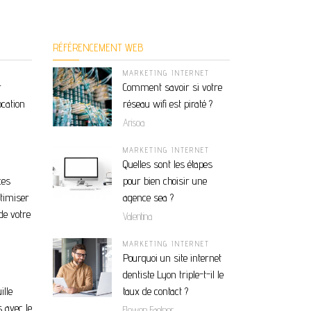
RÉFÉRENCEMENT WEB
MARKETING INTERNET
r
Comment savoir si votre
ocation
réseau wifi est piraté ?
Arisoa
MARKETING INTERNET
Quelles sont les étapes
ces
pour bien choisir une
ptimiser
agence sea ?
de votre
Valentina
MARKETING INTERNET
Pourquoi un site internet
dentiste Lyon triple-t-il le
ille
taux de contact ?
 avec le
Elowen Faelnor