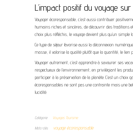
L’impact positif du voyage sur 
Voyager écoresponsable, c’est aussi contribuer positiveme
humains riches et sincères, de découvrir des traditions e
choix plus réfléchis, le voyage devient plus qu’un simple 
Ce type de séjour favorise aussi la déconnexion numérique, 
masse, il valorise la qualité plutôt que la quantité, le lie
Voyager autrement, c’est apprendre à savourer ses vac
respectueux de l’environnement, en privilégiant les produi
participer à la préservation de la planète. C’est un choix
écoresponsables ne sont pas une contrainte mais une bel
lucidité.
Catégorie
Voyages Tourisme
voyage écoresponsable
Mots-clés