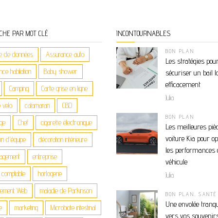
CHE PAR MOT CLÉ
INCONTOURNABLES
BON PLAN
e de données
Assurance auto
Les stratégies pou
ce habitation
Baby shower
sécuriser un bail l
efficacement
Camping
Carte grise en ligne
Julia
 velo
catamaran
CBD
BON PLAN
age
Chef
cigarette électronique
Les meilleures piè
voiture Kia pour o
on d'équipe
décoration intérieure
les performances 
agement
entreprise
véhicule
n comptable
horlogerie
Julia
gement Web
maladie de Parkinson
BON PLAN
,
SANTÉ
Une envolée tranqu
e
marketing
Microbiote intestinal
vers vos souvenirs