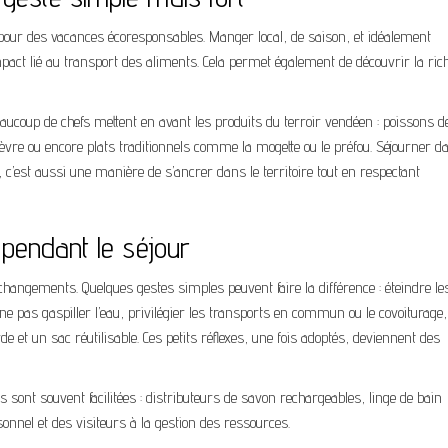
r pour des vacances écoresponsables. Manger local, de saison, et idéalement
’impact lié au transport des aliments. Cela permet également de découvrir la ric
aucoup de chefs mettent en avant les produits du terroir vendéen : poissons d
hèvre ou encore plats traditionnels comme la mogette ou le préfou. Séjourner 
 c’est aussi une manière de s’ancrer dans le territoire tout en respectant
pendant le séjour
ngements. Quelques gestes simples peuvent faire la différence : éteindre le
ne pas gaspiller l’eau, privilégier les transports en commun ou le covoiturage,
 et un sac réutilisable. Ces petits réflexes, une fois adoptés, deviennent des
 sont souvent facilitées : distributeurs de savon rechargeables, linge de bain
nnel et des visiteurs à la gestion des ressources.