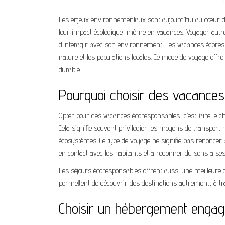
Les enjeux environnementaux sont aujourd’hui au cœur d
leur impact écologique, même en vacances. Voyager autr
d’interagir avec son environnement. Les vacances écores
nature et les populations locales. Ce mode de voyage off
durable.
Pourquoi choisir des vacance
Opter pour des vacances écoresponsables, c’est faire le c
Cela signifie souvent privilégier les moyens de transport
écosystèmes. Ce type de voyage ne signifie pas renoncer au
en contact avec les habitants et à redonner du sens à se
Les séjours écoresponsables offrent aussi une meilleure qu
permettent de découvrir des destinations autrement, à tra
Choisir un hébergement enga