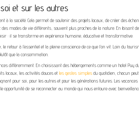
soi et sur les autres
nt à la société. Cela permet de soutenir des projets locaux, de créer des écha
t des modes de vie différents, souvent plus proches de la nature. En faisant d
loisir : il se transforme en expérience humaine, éducative et transformative.
le retour à l’essentiel et la pleine conscience de ce que l’on vit. Loin du touri
n plutôt que la consommation.
ances différemment. En choisissant des hébergements comme un hotel Puy d
ts locaux, les activités douces et
les gestes simples
du quotidien, chacun peut
 gagnant pour soi, pour les autres et pour les générations futures. Les vacances
le opportunité de se reconnecter au monde qui nous entoure avec bienveillanc