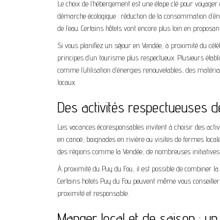
Le choix de l’hébergement est une étape clé pour voyage
démarche écologique : réduction de la consommation d’énerg
de l’eau. Certains hôtels vont encore plus loin en proposa
Si vous planifiez un séjour en Vendée, à proximité du cé
principes d’un tourisme plus respectueux. Plusieurs étab
comme l’utilisation d’énergies renouvelables, des maté
locaux.
Des activités respectueuses d
Les vacances écoresponsables invitent à choisir des activ
en canoë, baignades en rivière ou visites de fermes local
des régions comme la Vendée, de nombreuses initiatives p
À proximité du Puy du Fou, il est possible de combiner la 
Certains hotels Puy du Fou peuvent même vous conseiller 
proximité et responsable.
Manger local et de saison : un