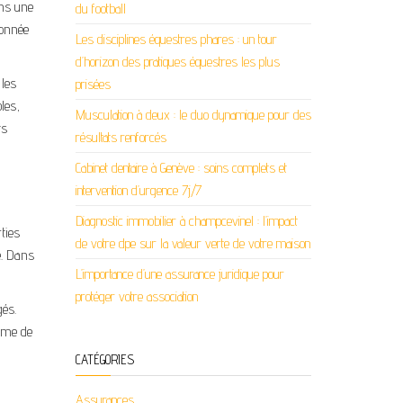
ans une
du football
sonnée
Les disciplines équestres phares : un tour
d’horizon des pratiques équestres les plus
 les
prisées
les,
Musculation à deux : le duo dynamique pour des
ts
résultats renforcés
Cabinet dentaire à Genève : soins complets et
intervention d’urgence 7j/7
Diagnostic immobilier à champcevinel : l’impact
ties
de votre dpe sur la valeur verte de votre maison
e. Dans
L’importance d’une assurance juridique pour
protéger votre association
gés.
isme de
CATÉGORIES
Assurances