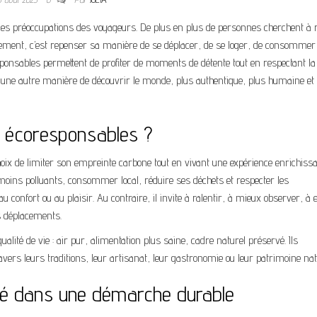
es préoccupations des voyageurs. De plus en plus de personnes cherchent à 
ement, c’est repenser sa manière de se déplacer, de se loger, de consommer 
ponsables permettent de profiter de moments de détente tout en respectant la
re une autre manière de découvrir le monde, plus authentique, plus humaine et
s écoresponsables ?
hoix de limiter son empreinte carbone tout en vivant une expérience enrichissa
 moins polluants, consommer local, réduire ses déchets et respecter les
 confort ou au plaisir. Au contraire, il invite à ralentir, à mieux observer, à 
s déplacements.
alité de vie : air pur, alimentation plus saine, cadre naturel préservé. Ils
vers leurs traditions, leur artisanat, leur gastronomie ou leur patrimoine nat
gé dans une démarche durable