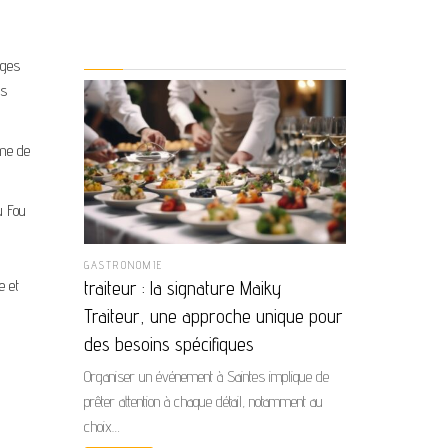
nges
es
sme de
u Fou
GASTRONOMIE
e et
traiteur : la signature Maiky
Traiteur, une approche unique pour
des besoins spécifiques
Organiser un événement à Saintes implique de
prêter attention à chaque détail, notamment au
choix…