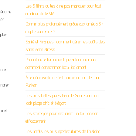
Les 5 films cultes à ne pas manquer pour tout
réduire
amateur de MMA
et
Dormir plus profondément grâce aux oméga 3 :
mythe ou réalité ?
 plus
Santé et Finances : comment gérer les coûts des
soins sans stress
Produit de la ferme en ligne autour de moi :
comment consommer local facilement
nte.
À la découverte de l’art unique du jeu de Tony
entrer
Parker
Les plus belles jupes Pain de Sucre pour un
look plage chic et élégant
urel.
Les stratégies pour sécuriser un bail location
efficacement
Les arrêts les plus spectaculaires de l’histoire