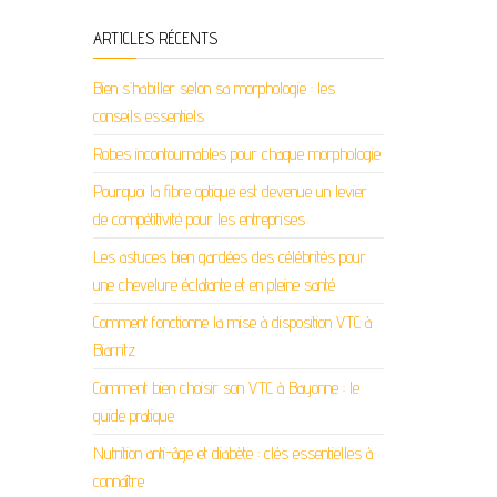
ARTICLES RÉCENTS
Bien s’habiller selon sa morphologie : les
conseils essentiels
Robes incontournables pour chaque morphologie
Pourquoi la fibre optique est devenue un levier
de compétitivité pour les entreprises
Les astuces bien gardées des célébrités pour
une chevelure éclatante et en pleine santé
Comment fonctionne la mise à disposition VTC à
Biarritz
Comment bien choisir son VTC à Bayonne : le
guide pratique
Nutrition anti-âge et diabète : clés essentielles à
connaître