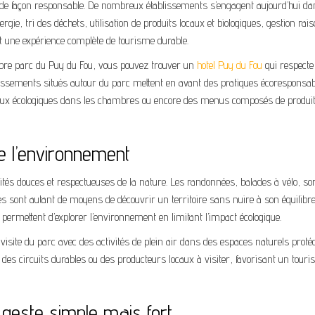
r de façon responsable. De nombreux établissements s’engagent aujourd’hui d
ie, tri des déchets, utilisation de produits locaux et biologiques, gestion rai
nt une expérience complète de tourisme durable.
lèbre parc du Puy du Fou, vous pouvez trouver un
hotel Puy du Fou
qui respecte
lissements situés autour du parc mettent en avant des pratiques écoresponsab
riaux écologiques dans les chambres ou encore des menus composés de produi
e l’environnement
ités douces et respectueuses de la nature. Les randonnées, balades à vélo, sor
es sont autant de moyens de découvrir un territoire sans nuire à son équilibr
ermettent d’explorer l’environnement en limitant l’impact écologique.
visite du parc avec des activités de plein air dans des espaces naturels proté
des circuits durables ou des producteurs locaux à visiter, favorisant un tour
 geste simple mais fort