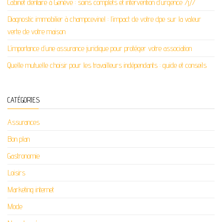
Cabinet dentaire à Genève : soins complets et intervention d’urgence 7j/7
Diagnostic immobilier à champcevinel : l’impact de votre dpe sur la valeur
verte de votre maison
L’importance d’une assurance juridique pour protéger votre association
Quelle mutuelle choisir pour les travailleurs indépendants : guide et conseils
CATÉGORIES
Assurances
Bon plan
Gastronomie
Loisirs
Marketing internet
Mode