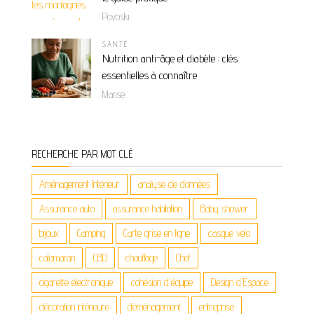
Povoski
SANTÉ
Nutrition anti-âge et diabète : clés
essentielles à connaître
Marise
RECHERCHE PAR MOT CLÉ
Aménagement Intérieur
analyse de données
Assurance auto
assurance habitation
Baby shower
bijoux
Camping
Carte grise en ligne
casque velo
catamaran
CBD
chauffage
Chef
cigarette électronique
cohésion d'équipe
Design d'Espace
décoration intérieure
déménagement
entreprise