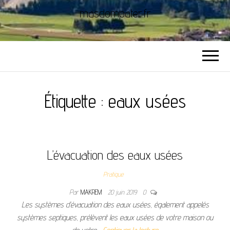
masdompater.fr
Étiquette :
eaux usées
L’évacuation des eaux usées
Pratique
Par
MAKREM
20 juin 2019
0
Les systèmes d’évacuation des eaux usées, également appelés
systèmes septiques, prélèvent les eaux usées de votre maison ou