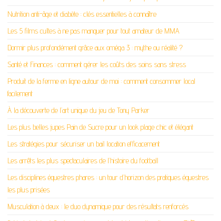
Nutrition anti-âge et diabète : clés essentielles à connaître
Les 5 films cultes à ne pas manquer pour tout amateur de MMA
Dormir plus profondément grâce aux oméga 3 : mythe ou réalité ?
Santé et Finances : comment gérer les coûts des soins sans stress
Produit de la ferme en ligne autour de moi : comment consommer local
facilement
À la découverte de l’art unique du jeu de Tony Parker
Les plus belles jupes Pain de Sucre pour un look plage chic et élégant
Les stratégies pour sécuriser un bail location efficacement
Les arrêts les plus spectaculaires de l’histoire du football
Les disciplines équestres phares : un tour d’horizon des pratiques équestres
les plus prisées
Musculation à deux : le duo dynamique pour des résultats renforcés