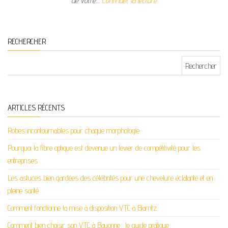
de votre…
Continuer la lecture
RECHERCHER
Rechercher :
ARTICLES RÉCENTS
Robes incontournables pour chaque morphologie
Pourquoi la fibre optique est devenue un levier de compétitivité pour les
entreprises
Les astuces bien gardées des célébrités pour une chevelure éclatante et en
pleine santé
Comment fonctionne la mise à disposition VTC à Biarritz
Comment bien choisir son VTC à Bayonne : le guide pratique