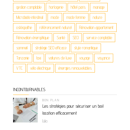
gestion comptable
horlogerie
hôtel paris
mariage
Microbiote intestinal
mode
mode femme
nature
ostéopathe
référencement naturel
Rénovation appartement
Rénovation énergétique
Santé
SEO
service comptable
sommeil
stratégie SEO efficace
style romantique
Tanzanie
taxi
voitures de luxe
voyage
voyance
VTC
vélo électrique
énergies renouvelables
INCONTOURNABLES
BON PLAN
Les stratégies pour sécuriser un bail
location efficacement
Julia