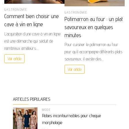
GASTRONOMIE
GASTRONOMIE
Comment bien choisir une
Potimarron au four : un plat
cave à vin en ligne
savoureux en quelques
L’acquisition d’une cave à vin en ligne
minutes
est une démarche qui séduit de
Pour cuisiner le potimarron au four
nombreux amateurs…
pour qu’il accompagne différents plats
Voir article
savoureux, il existe des…
Voir article
ARTICLES POPULAIRES
MODE
Robes incontournables pour chaque
morphologie