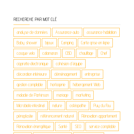
RECHERCHE PAR MOT CLÉ
analyse de données
Assurance auto
assurance habitation
Baby shower
bijoux
Camping
Carte grise en ligne
casque velo
catamaran
CBD
chauffage
Chef
cigarette électronique
cohésion d'équipe
décoration intérieure
déménagement
entreprise
gestion comptable
horlogerie
hébergement Web
maladie de Parkinson
mariage
marketing
Microbiote intestinal
nature
ostéopathe
Puy du Fou
pénoplastie
référencement naturel
Rénovation appartement
Rénovation énergétique
Santé
SEO
service comptable