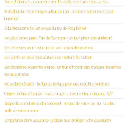
Santé et Finances : comment gérer les coûts des soins sans stress
Produit de la ferme en ligne autour de moi : comment consommer local
facilement
À la découverte de l’art unique du jeu de Tony Parker
Les plus belles jupes Pain de Sucre pour un look plage chic et élégant
Les stratégies pour sécuriser un bail location efficacement
Les arrêts les plus spectaculaires de l’histoire du football
Les disciplines équestres phares : un tour d’horizon des pratiques équestres
les plus prisées
Musculation à deux : le duo dynamique pour des résultats renforcés
Cabinet dentaire à Genève : soins complets et intervention d’urgence 7j/7
Diagnostic immobilier à champcevinel : l’impact de votre dpe sur la valeur
verte de votre maison
L’importance d’une assurance juridique pour protéger votre association