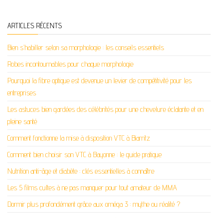
ARTICLES RÉCENTS
Bien s’habiller selon sa morphologie : les conseils essentiels
Robes incontournables pour chaque morphologie
Pourquoi la fibre optique est devenue un levier de compétitivité pour les
entreprises
Les astuces bien gardées des célébrités pour une chevelure éclatante et en
pleine santé
Comment fonctionne la mise à disposition VTC à Biarritz
Comment bien choisir son VTC à Bayonne : le guide pratique
Nutrition anti-âge et diabète : clés essentielles à connaître
Les 5 films cultes à ne pas manquer pour tout amateur de MMA
Dormir plus profondément grâce aux oméga 3 : mythe ou réalité ?