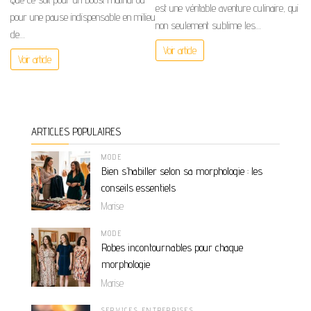
est une véritable aventure culinaire, qui
pour une pause indispensable en milieu
non seulement sublime les…
de…
Voir article
Voir article
ARTICLES POPULAIRES
MODE
Bien s’habiller selon sa morphologie : les
conseils essentiels
Marise
MODE
Robes incontournables pour chaque
morphologie
Marise
SERVICES ENTREPRISES