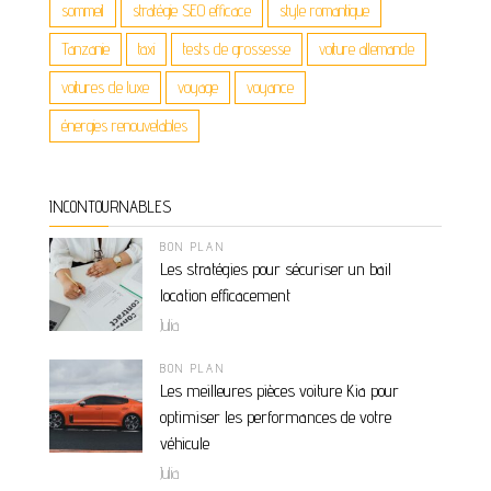
sommeil
stratégie SEO efficace
style romantique
Tanzanie
taxi
tests de grossesse
voiture allemande
voitures de luxe
voyage
voyance
énergies renouvelables
INCONTOURNABLES
BON PLAN
Les stratégies pour sécuriser un bail
location efficacement
Julia
BON PLAN
Les meilleures pièces voiture Kia pour
optimiser les performances de votre
véhicule
Julia