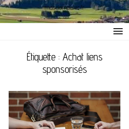
masdompater.fr
Étiquette :
Achat liens
sponsorisés