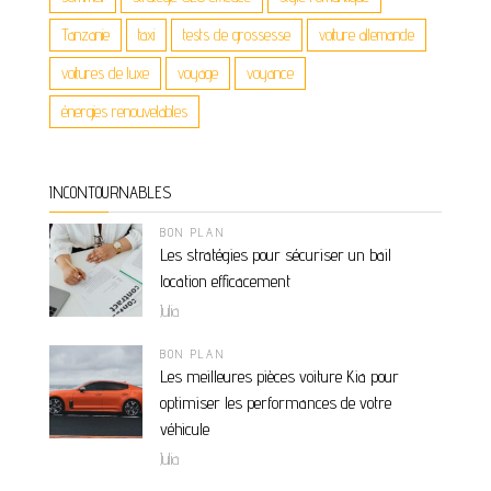
Tanzanie
taxi
tests de grossesse
voiture allemande
voitures de luxe
voyage
voyance
énergies renouvelables
INCONTOURNABLES
BON PLAN
Les stratégies pour sécuriser un bail
location efficacement
Julia
BON PLAN
Les meilleures pièces voiture Kia pour
optimiser les performances de votre
véhicule
Julia