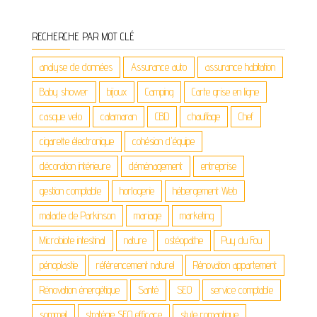
RECHERCHE PAR MOT CLÉ
analyse de données
Assurance auto
assurance habitation
Baby shower
bijoux
Camping
Carte grise en ligne
casque velo
catamaran
CBD
chauffage
Chef
cigarette électronique
cohésion d'équipe
décoration intérieure
déménagement
entreprise
gestion comptable
horlogerie
hébergement Web
maladie de Parkinson
mariage
marketing
Microbiote intestinal
nature
ostéopathe
Puy du Fou
pénoplastie
référencement naturel
Rénovation appartement
Rénovation énergétique
Santé
SEO
service comptable
sommeil
stratégie SEO efficace
style romantique