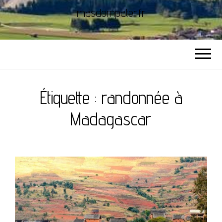
masdompater.fr
Étiquette :
randonnée à
Madagascar