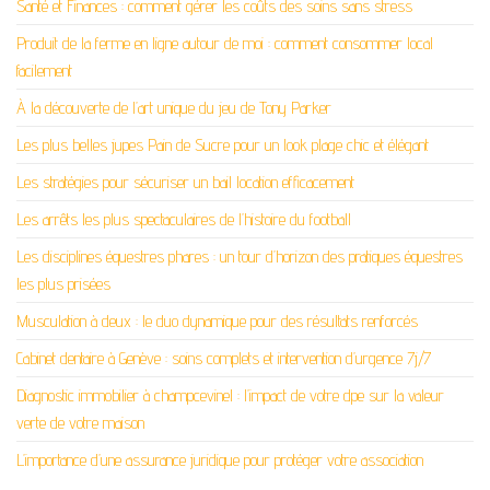
Santé et Finances : comment gérer les coûts des soins sans stress
Produit de la ferme en ligne autour de moi : comment consommer local
facilement
À la découverte de l’art unique du jeu de Tony Parker
Les plus belles jupes Pain de Sucre pour un look plage chic et élégant
Les stratégies pour sécuriser un bail location efficacement
Les arrêts les plus spectaculaires de l’histoire du football
Les disciplines équestres phares : un tour d’horizon des pratiques équestres
les plus prisées
Musculation à deux : le duo dynamique pour des résultats renforcés
Cabinet dentaire à Genève : soins complets et intervention d’urgence 7j/7
Diagnostic immobilier à champcevinel : l’impact de votre dpe sur la valeur
verte de votre maison
L’importance d’une assurance juridique pour protéger votre association