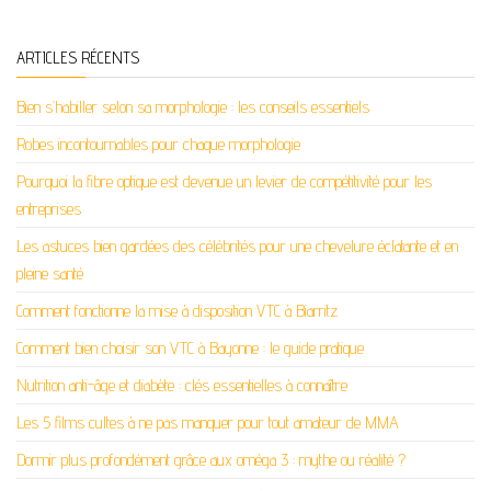
ARTICLES RÉCENTS
Bien s’habiller selon sa morphologie : les conseils essentiels
Robes incontournables pour chaque morphologie
Pourquoi la fibre optique est devenue un levier de compétitivité pour les
entreprises
Les astuces bien gardées des célébrités pour une chevelure éclatante et en
pleine santé
Comment fonctionne la mise à disposition VTC à Biarritz
Comment bien choisir son VTC à Bayonne : le guide pratique
Nutrition anti-âge et diabète : clés essentielles à connaître
Les 5 films cultes à ne pas manquer pour tout amateur de MMA
Dormir plus profondément grâce aux oméga 3 : mythe ou réalité ?