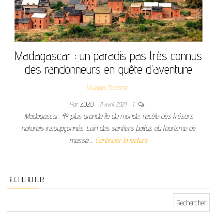
Madagascar : un paradis pas très connus
des randonneurs en quête d’aventure
Voyages Tourisme
Par
ZOZO
11 avril 2024
1
Madagascar, 4ᵉ plus grande île du monde, recèle des trésors
naturels insoupçonnés. Loin des sentiers battus du tourisme de
masse,…
Continuer la lecture
RECHERCHER
Rechercher :