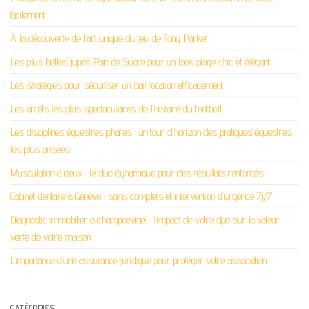
facilement
À la découverte de l’art unique du jeu de Tony Parker
Les plus belles jupes Pain de Sucre pour un look plage chic et élégant
Les stratégies pour sécuriser un bail location efficacement
Les arrêts les plus spectaculaires de l’histoire du football
Les disciplines équestres phares : un tour d’horizon des pratiques équestres
les plus prisées
Musculation à deux : le duo dynamique pour des résultats renforcés
Cabinet dentaire à Genève : soins complets et intervention d’urgence 7j/7
Diagnostic immobilier à champcevinel : l’impact de votre dpe sur la valeur
verte de votre maison
L’importance d’une assurance juridique pour protéger votre association
CATÉGORIES