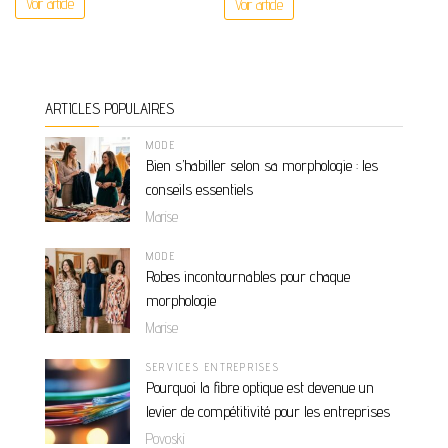
Voir article
Voir article
ARTICLES POPULAIRES
MODE
Bien s’habiller selon sa morphologie : les
conseils essentiels
Marise
MODE
Robes incontournables pour chaque
morphologie
Marise
SERVICES ENTREPRISES
Pourquoi la fibre optique est devenue un
levier de compétitivité pour les entreprises
Povoski