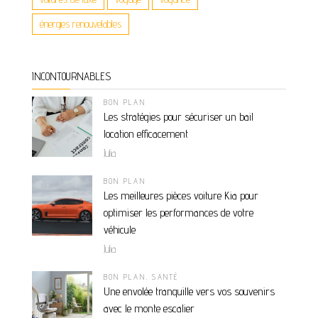
énergies renouvelables
INCONTOURNABLES
BON PLAN
Les stratégies pour sécuriser un bail
location efficacement
Julia
BON PLAN
Les meilleures pièces voiture Kia pour
optimiser les performances de votre
véhicule
Julia
BON PLAN
,
SANTÉ
Une envolée tranquille vers vos souvenirs
avec le monte escalier