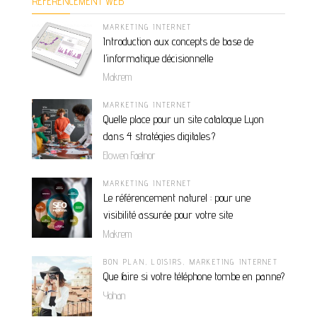
RÉFÉRENCEMENT WEB
MARKETING INTERNET
Introduction aux concepts de base de
l’informatique décisionnelle
Makrem
MARKETING INTERNET
Quelle place pour un site catalogue Lyon
dans 4 stratégies digitales ?
Elowen Faelnor
MARKETING INTERNET
Le référencement naturel : pour une
visibilité assurée pour votre site
Makrem
BON PLAN
,
LOISIRS
,
MARKETING INTERNET
Que faire si votre téléphone tombe en panne?
Yohan