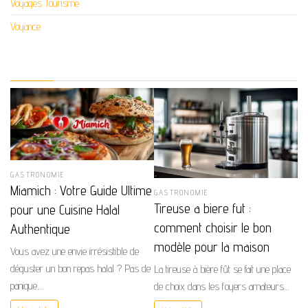
Voyages Tourisme
Voyance
GASTRONOMIE
Miamich : Votre Guide Ultime
GASTRONOMIE
Tireuse a biere fut :
pour une Cuisine Halal
comment choisir le bon
Authentique
modèle pour la maison
Vous avez une envie irrésistible de
déguster un bon repas halal ? Pas de
La tireuse à bière fût se fait une place
panique,…
de choix dans les foyers amateurs…