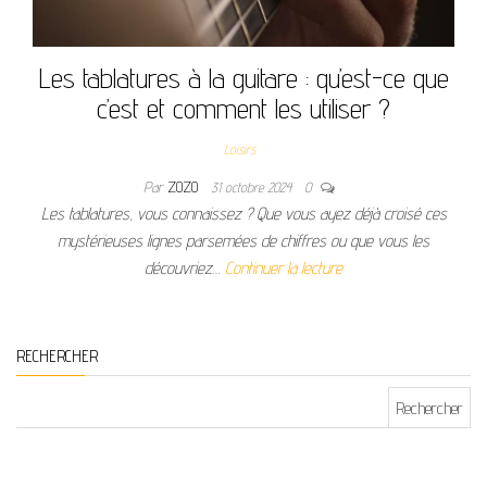
Les tablatures à la guitare : qu’est-ce que
c’est et comment les utiliser ?
Loisirs
Par
ZOZO
31 octobre 2024
0
Les tablatures, vous connaissez ? Que vous ayez déjà croisé ces
mystérieuses lignes parsemées de chiffres ou que vous les
découvriez…
Continuer la lecture
RECHERCHER
Rechercher :