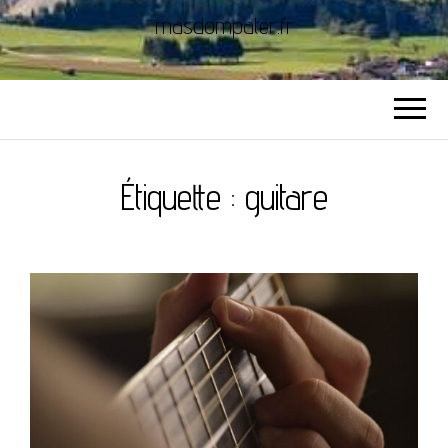
masdompater.fr
Étiquette :
guitare