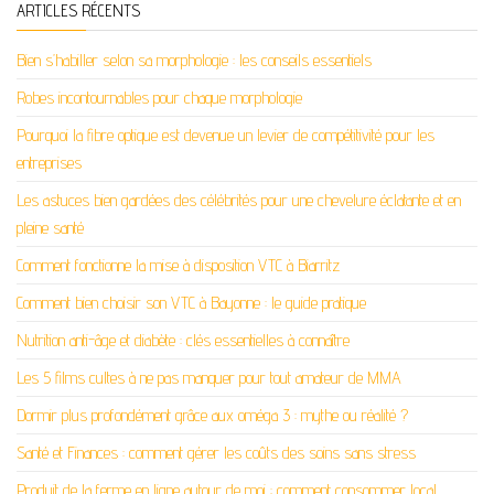
ARTICLES RÉCENTS
Bien s’habiller selon sa morphologie : les conseils essentiels
Robes incontournables pour chaque morphologie
Pourquoi la fibre optique est devenue un levier de compétitivité pour les
entreprises
Les astuces bien gardées des célébrités pour une chevelure éclatante et en
pleine santé
Comment fonctionne la mise à disposition VTC à Biarritz
Comment bien choisir son VTC à Bayonne : le guide pratique
Nutrition anti-âge et diabète : clés essentielles à connaître
Les 5 films cultes à ne pas manquer pour tout amateur de MMA
Dormir plus profondément grâce aux oméga 3 : mythe ou réalité ?
Santé et Finances : comment gérer les coûts des soins sans stress
Produit de la ferme en ligne autour de moi : comment consommer local