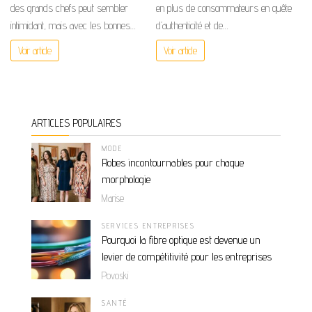
des grands chefs peut sembler
en plus de consommateurs en quête
intimidant, mais avec les bonnes…
d’authenticité et de…
Voir article
Voir article
ARTICLES POPULAIRES
MODE
Robes incontournables pour chaque
morphologie
Marise
SERVICES ENTREPRISES
Pourquoi la fibre optique est devenue un
levier de compétitivité pour les entreprises
Povoski
SANTÉ