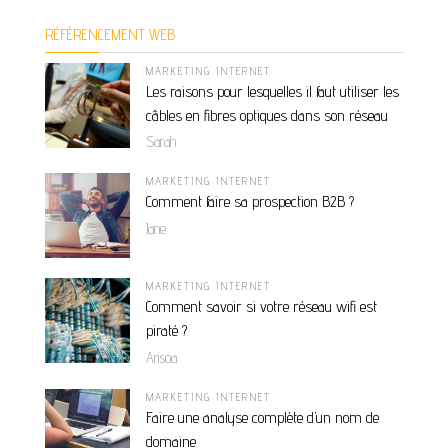
RÉFÉRENCEMENT WEB
MARKETING INTERNET
Les raisons pour lesquelles il faut utiliser les
câbles en fibres optiques dans son réseau
Sarah
MARKETING INTERNET
Comment faire sa prospection B2B ?
Jane
MARKETING INTERNET
Comment savoir si votre réseau wifi est
piraté ?
Arisoa
MARKETING INTERNET
Faire une analyse complète d’un nom de
domaine