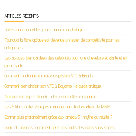
ARTICLES RÉCENTS
Robes incontournables pour chaque morphologie
Pourquoi la fibre optique est devenue un levier de compétitivité pour les
entreprises
Les astuces bien gardées des célébrités pour une chevelure éclatante et en
pleine santé
Comment fonctionne la mise à disposition VTC à Biarritz
Comment bien choisir son VTC à Bayonne : le guide pratique
Nutrition anti-âge et diabète : clés essentielles à connaître
Les 5 films cultes à ne pas manquer pour tout amateur de MMA
Dormir plus profondément grâce aux oméga 3 : mythe ou réalité ?
Santé et Finances : comment gérer les coûts des soins sans stress