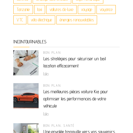
Tanzanie
taxi
voitures de luxe
voyage
voyance
VTC
vélo électrique
énergies renouvelables
INCONTOURNABLES
BON PLAN
Les stratégies pour sécuriser un bail
location efficacement
Julia
BON PLAN
Les meilleures pièces voiture Kia pour
optimiser les performances de votre
véhicule
Julia
BON PLAN
,
SANTÉ
Une envolée tranquille vers vos souvenirs