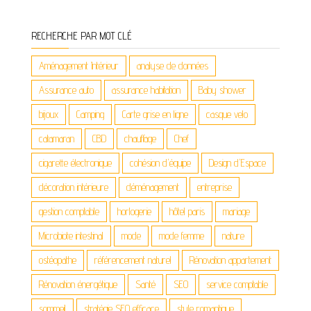
RECHERCHE PAR MOT CLÉ
Aménagement Intérieur
analyse de données
Assurance auto
assurance habitation
Baby shower
bijoux
Camping
Carte grise en ligne
casque velo
catamaran
CBD
chauffage
Chef
cigarette électronique
cohésion d'équipe
Design d'Espace
décoration intérieure
déménagement
entreprise
gestion comptable
horlogerie
hôtel paris
mariage
Microbiote intestinal
mode
mode femme
nature
ostéopathe
référencement naturel
Rénovation appartement
Rénovation énergétique
Santé
SEO
service comptable
sommeil
stratégie SEO efficace
style romantique