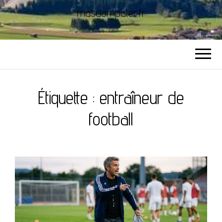
masdompater.fr
Étiquette :
entraîneur de
football