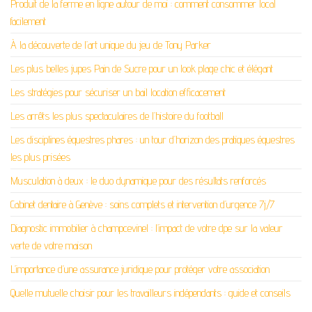
Produit de la ferme en ligne autour de moi : comment consommer local
facilement
À la découverte de l’art unique du jeu de Tony Parker
Les plus belles jupes Pain de Sucre pour un look plage chic et élégant
Les stratégies pour sécuriser un bail location efficacement
Les arrêts les plus spectaculaires de l’histoire du football
Les disciplines équestres phares : un tour d’horizon des pratiques équestres
les plus prisées
Musculation à deux : le duo dynamique pour des résultats renforcés
Cabinet dentaire à Genève : soins complets et intervention d’urgence 7j/7
Diagnostic immobilier à champcevinel : l’impact de votre dpe sur la valeur
verte de votre maison
L’importance d’une assurance juridique pour protéger votre association
Quelle mutuelle choisir pour les travailleurs indépendants : guide et conseils