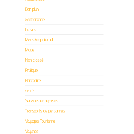
Bon plan
Gastronomie
Loisirs
Marketing internet
Mode
Non classé
Pratique
Rencontre
santé
Services entreprises
Transports de personnes
Voyages Tourisme
Voyance