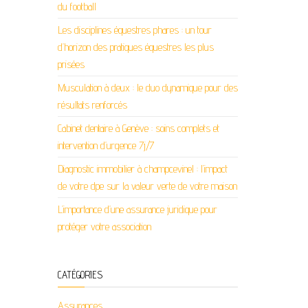
du football
Les disciplines équestres phares : un tour
d’horizon des pratiques équestres les plus
prisées
Musculation à deux : le duo dynamique pour des
résultats renforcés
Cabinet dentaire à Genève : soins complets et
intervention d’urgence 7j/7
Diagnostic immobilier à champcevinel : l’impact
de votre dpe sur la valeur verte de votre maison
L’importance d’une assurance juridique pour
protéger votre association
CATÉGORIES
Assurances