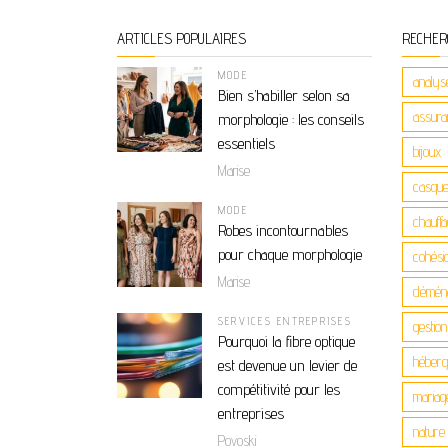
ARTICLES POPULAIRES
RECHER
MODE
analys
Bien s’habiller selon sa
assuran
morphologie : les conseils
essentiels
bijoux
Marise
casque
MODE
chauff
Robes incontournables
pour chaque morphologie
cohési
Marise
démén
SERVICES ENTREPRISES
gestio
Pourquoi la fibre optique
héber
est devenue un levier de
compétitivité pour les
mariag
entreprises
nature
Povoski