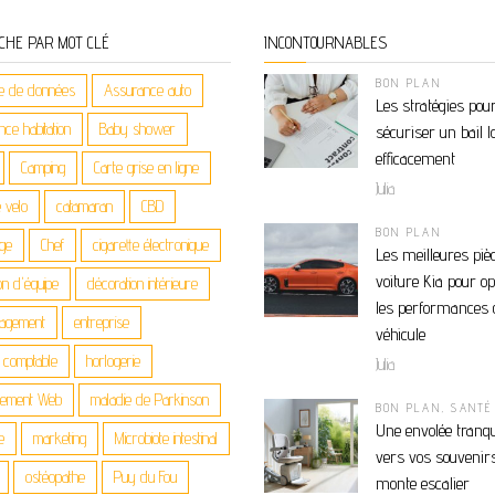
CHE PAR MOT CLÉ
INCONTOURNABLES
BON PLAN
e de données
Assurance auto
Les stratégies pou
ce habitation
Baby shower
sécuriser un bail l
efficacement
Camping
Carte grise en ligne
Julia
 velo
catamaran
CBD
BON PLAN
age
Chef
cigarette électronique
Les meilleures piè
voiture Kia pour o
on d'équipe
décoration intérieure
les performances 
agement
entreprise
véhicule
n comptable
horlogerie
Julia
gement Web
maladie de Parkinson
BON PLAN
,
SANTÉ
Une envolée tranqu
e
marketing
Microbiote intestinal
vers vos souvenirs
ostéopathe
Puy du Fou
monte escalier