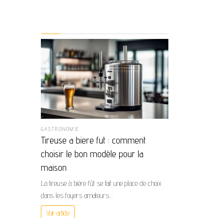
GASTRONOMIE
Tireuse a biere fut : comment
choisir le bon modèle pour la
maison
La tireuse à bière fût se fait une place de choix
dans les foyers amateurs…
Voir article