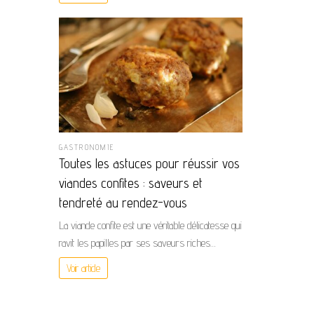
GASTRONOMIE
Toutes les astuces pour réussir vos
viandes confites : saveurs et
tendreté au rendez-vous
La viande confite est une véritable délicatesse qui
ravit les papilles par ses saveurs riches…
Voir article