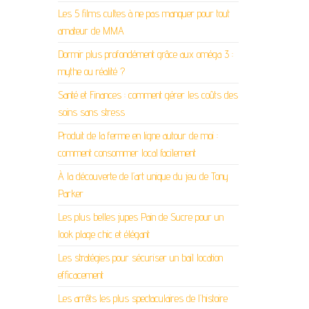
Les 5 films cultes à ne pas manquer pour tout
amateur de MMA
Dormir plus profondément grâce aux oméga 3 :
mythe ou réalité ?
Santé et Finances : comment gérer les coûts des
soins sans stress
Produit de la ferme en ligne autour de moi :
comment consommer local facilement
À la découverte de l’art unique du jeu de Tony
Parker
Les plus belles jupes Pain de Sucre pour un
look plage chic et élégant
Les stratégies pour sécuriser un bail location
efficacement
Les arrêts les plus spectaculaires de l’histoire