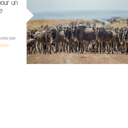
pour un
e
 savez pas
ecture