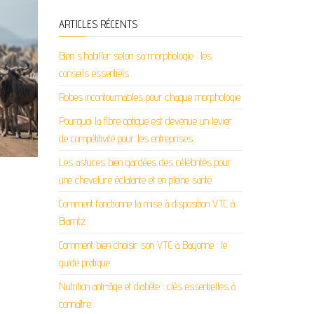
ARTICLES RÉCENTS
Bien s’habiller selon sa morphologie : les
conseils essentiels
Robes incontournables pour chaque morphologie
Pourquoi la fibre optique est devenue un levier
de compétitivité pour les entreprises
Les astuces bien gardées des célébrités pour
une chevelure éclatante et en pleine santé
Comment fonctionne la mise à disposition VTC à
Biarritz
Comment bien choisir son VTC à Bayonne : le
guide pratique
Nutrition anti-âge et diabète : clés essentielles à
connaître