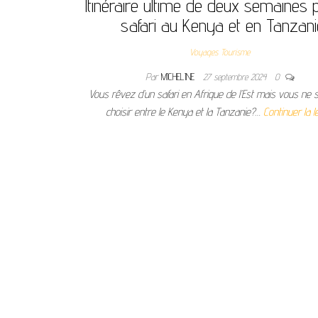
Itinéraire ultime de deux semaines 
safari au Kenya et en Tanzani
Voyages Tourisme
Par
MICHELINE
27 septembre 2024
0
Vous rêvez d’un safari en Afrique de l’Est mais vous ne
choisir entre le Kenya et la Tanzanie?…
Continuer la l