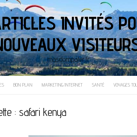
ARTICLES INVITÉS PO
NOUVEAUX VISITEURS
masdompater.fr
ES
BON PLAN
MARKETING INTERNET
SANTÉ
VOYAGES TO
ette :
safari kenya