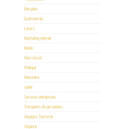
Bon plan
Gastronomie
Loisirs
Marketing internet
Mode
Non classé
Pratique
Rencontre
santé
Services entreprises
Transports de personnes
Voyages Tourisme
Voyance