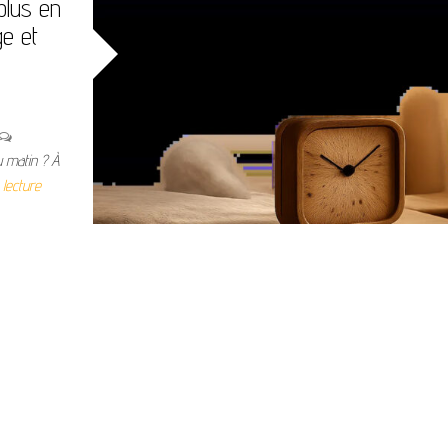
plus en
ge et
u matin ? À
 lecture