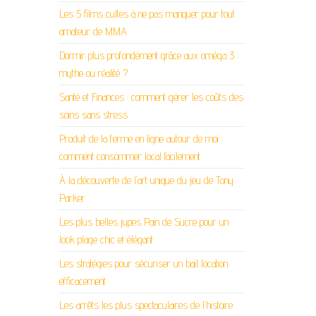
Les 5 films cultes à ne pas manquer pour tout
amateur de MMA
Dormir plus profondément grâce aux oméga 3 :
mythe ou réalité ?
Santé et Finances : comment gérer les coûts des
soins sans stress
Produit de la ferme en ligne autour de moi :
comment consommer local facilement
À la découverte de l’art unique du jeu de Tony
Parker
Les plus belles jupes Pain de Sucre pour un
look plage chic et élégant
Les stratégies pour sécuriser un bail location
efficacement
Les arrêts les plus spectaculaires de l’histoire