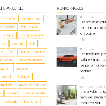
CHE PAR MOT CLÉ
INCONTOURNABLES
BON PLAN
e de données
Assurance auto
Les stratégies pou
ce habitation
Baby shower
sécuriser un bail l
efficacement
Camping
Carte grise en ligne
Julia
 velo
catamaran
CBD
BON PLAN
age
Chef
cigarette électronique
Les meilleures piè
voiture Kia pour o
on d'équipe
décoration intérieure
les performances 
agement
entreprise
véhicule
n comptable
horlogerie
Julia
gement Web
maladie de Parkinson
BON PLAN
,
SANTÉ
Une envolée tranqu
e
marketing
Microbiote intestinal
vers vos souvenirs
ostéopathe
Puy du Fou
monte escalier