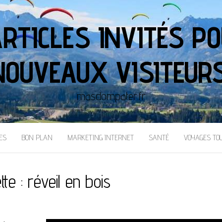
ARTICLES INVITÉS PO
NOUVEAUX VISITEURS
masdompater.fr
ES
BON PLAN
MARKETING INTERNET
SANTÉ
VOYAGES TO
tte :
réveil en bois