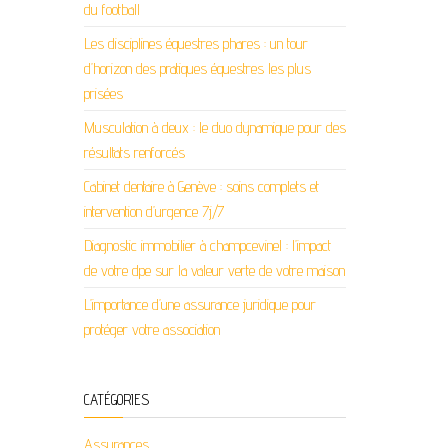
du football
Les disciplines équestres phares : un tour
d’horizon des pratiques équestres les plus
prisées
Musculation à deux : le duo dynamique pour des
résultats renforcés
Cabinet dentaire à Genève : soins complets et
intervention d’urgence 7j/7
Diagnostic immobilier à champcevinel : l’impact
de votre dpe sur la valeur verte de votre maison
L’importance d’une assurance juridique pour
protéger votre association
CATÉGORIES
Assurances