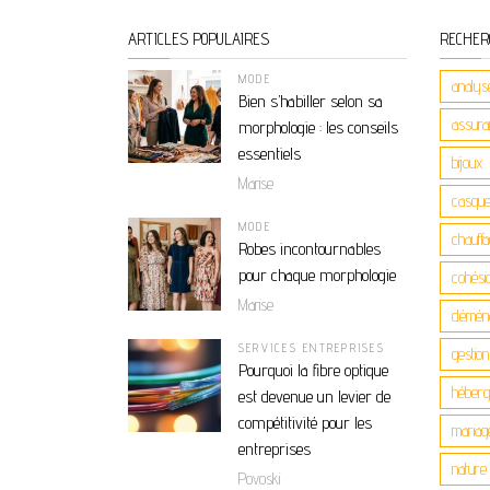
ARTICLES POPULAIRES
RECHER
MODE
analys
Bien s’habiller selon sa
assuran
morphologie : les conseils
essentiels
bijoux
Marise
casque
MODE
chauff
Robes incontournables
pour chaque morphologie
cohési
Marise
démén
SERVICES ENTREPRISES
gestio
Pourquoi la fibre optique
héber
est devenue un levier de
compétitivité pour les
mariag
entreprises
nature
Povoski