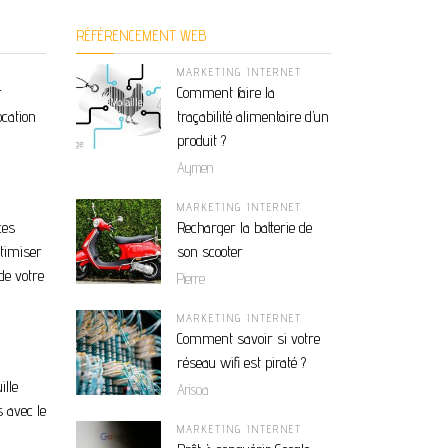
RÉFÉRENCEMENT WEB
MARKETING INTERNET
r
Comment faire la
ocation
traçabilité alimentaire d’un
produit ?
Aymen
MARKETING INTERNET
ces
Recharger la batterie de
ptimiser
son scooter
de votre
Pierre
MARKETING INTERNET
Comment savoir si votre
réseau wifi est piraté ?
ille
Arisoa
 avec le
MARKETING INTERNET