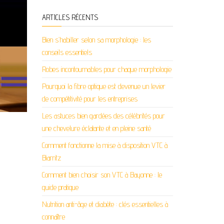
ARTICLES RÉCENTS
Bien s’habiller selon sa morphologie : les
conseils essentiels
Robes incontournables pour chaque morphologie
Pourquoi la fibre optique est devenue un levier
de compétitivité pour les entreprises
Les astuces bien gardées des célébrités pour
une chevelure éclatante et en pleine santé
Comment fonctionne la mise à disposition VTC à
Biarritz
Comment bien choisir son VTC à Bayonne : le
guide pratique
Nutrition anti-âge et diabète : clés essentielles à
connaître