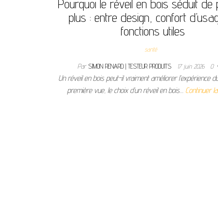
Pourquoi le réveil en bois séduit de 
plus : entre design, confort d’usa
fonctions utiles
santé
Par
SIMON RENARD | TESTEUR PRODUITS
17 juin 2026
0
Un réveil en bois peut-il vraiment améliorer l’expérience d
première vue, le choix d’un réveil en bois…
Continuer la