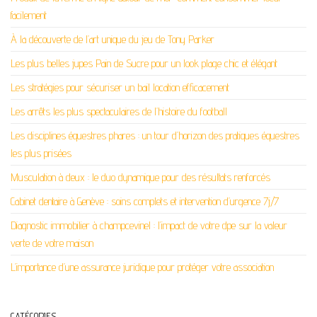
facilement
À la découverte de l’art unique du jeu de Tony Parker
Les plus belles jupes Pain de Sucre pour un look plage chic et élégant
Les stratégies pour sécuriser un bail location efficacement
Les arrêts les plus spectaculaires de l’histoire du football
Les disciplines équestres phares : un tour d’horizon des pratiques équestres
les plus prisées
Musculation à deux : le duo dynamique pour des résultats renforcés
Cabinet dentaire à Genève : soins complets et intervention d’urgence 7j/7
Diagnostic immobilier à champcevinel : l’impact de votre dpe sur la valeur
verte de votre maison
L’importance d’une assurance juridique pour protéger votre association
CATÉGORIES