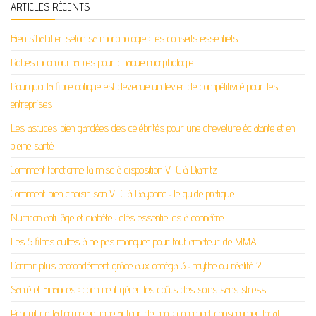
ARTICLES RÉCENTS
Bien s’habiller selon sa morphologie : les conseils essentiels
Robes incontournables pour chaque morphologie
Pourquoi la fibre optique est devenue un levier de compétitivité pour les
entreprises
Les astuces bien gardées des célébrités pour une chevelure éclatante et en
pleine santé
Comment fonctionne la mise à disposition VTC à Biarritz
Comment bien choisir son VTC à Bayonne : le guide pratique
Nutrition anti-âge et diabète : clés essentielles à connaître
Les 5 films cultes à ne pas manquer pour tout amateur de MMA
Dormir plus profondément grâce aux oméga 3 : mythe ou réalité ?
Santé et Finances : comment gérer les coûts des soins sans stress
Produit de la ferme en ligne autour de moi : comment consommer local