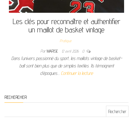
Les clés pour reconnaître et authentifier
un maillot de basket vintage
Pratique
Par
MARISE
12 avril 2026
0
Dans l’univers passionné du sport, les maillots vintage de basket-
ball sont bien plus que de simples textiles. Ils témoignent
d’époques…
Continuer la lecture
RECHERCHER
Rechercher :