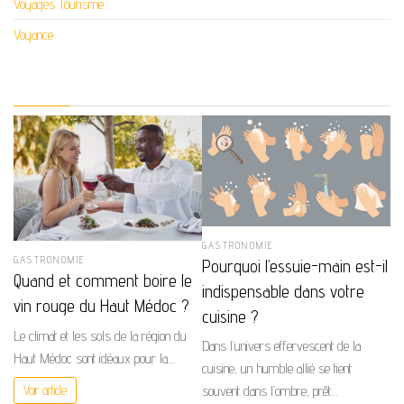
Voyages Tourisme
Voyance
GASTRONOMIE
GASTRONOMIE
Pourquoi l’essuie-main est-il
Quand et comment boire le
indispensable dans votre
vin rouge du Haut Médoc ?
cuisine ?
Le climat et les sols de la région du
Dans l’univers effervescent de la
Haut Médoc sont idéaux pour la…
cuisine, un humble allié se tient
souvent dans l’ombre, prêt…
Voir article