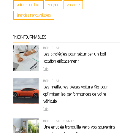
voitures de luxe
voyage
voyance
énergies renouvelables
INCONTOURNABLES
BON PLAN
Les stratégies pour sécuriser un bail
location efficacement
Julia
BON PLAN
Les meilleures pièces voiture Kia pour
optimiser les performances de votre
véhicule
Julia
BON PLAN
,
SANTÉ
Une envolée tranquille vers vos souvenirs