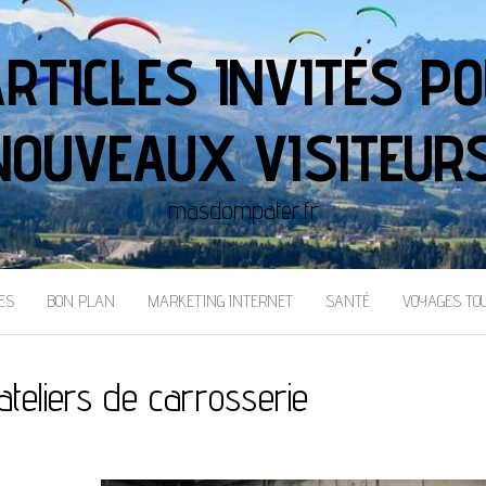
ARTICLES INVITÉS PO
NOUVEAUX VISITEURS
masdompater.fr
ES
BON PLAN
MARKETING INTERNET
SANTÉ
VOYAGES TO
ateliers de carrosserie