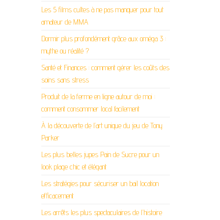
Les 5 films cultes à ne pas manquer pour tout
amateur de MMA
Dormir plus profondément grâce aux oméga 3 :
mythe ou réalité ?
Santé et Finances : comment gérer les coûts des
soins sans stress
Produit de la ferme en ligne autour de moi :
comment consommer local facilement
À la découverte de l’art unique du jeu de Tony
Parker
Les plus belles jupes Pain de Sucre pour un
look plage chic et élégant
Les stratégies pour sécuriser un bail location
efficacement
Les arrêts les plus spectaculaires de l’histoire