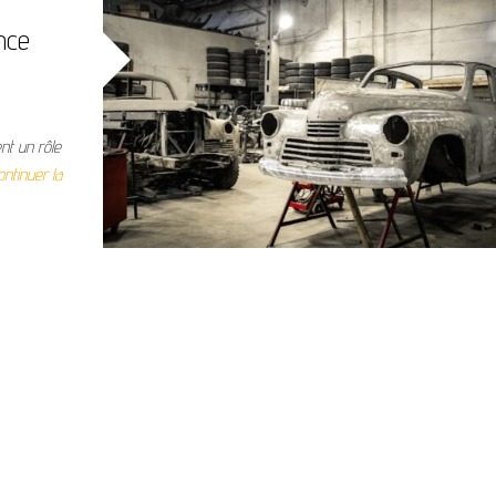
nce
ent un rôle
ontinuer la