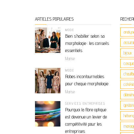
ARTICLES POPULAIRES
RECHER
MODE
analys
Bien s’habiller selon sa
assuran
morphologie : les conseils
essentiels
bijoux
Marise
casque
MODE
chauff
Robes incontournables
pour chaque morphologie
cohési
Marise
démén
SERVICES ENTREPRISES
gestio
Pourquoi la fibre optique
héber
est devenue un levier de
compétitivité pour les
mariag
entreprises