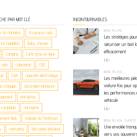
CHE PAR MOT CLÉ
INCONTOURNABLES
BON PLAN
e de données
Assurance auto
Les stratégies pou
ce habitation
Baby shower
sécuriser un bail l
efficacement
Camping
Carte grise en ligne
Julia
 velo
catamaran
CBD
BON PLAN
age
Chef
cigarette électronique
Les meilleures piè
voiture Kia pour o
on d'équipe
décoration intérieure
les performances 
agement
entreprise
véhicule
n comptable
horlogerie
Julia
gement Web
maladie de Parkinson
BON PLAN
,
SANTÉ
Une envolée tranqu
e
marketing
Microbiote intestinal
vers vos souvenirs