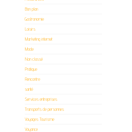
Bon plan
Gastronomie
Loisirs
Marketing internet
Mode
Non classé
Pratique
Rencontre
santé
Services entreprises
Transports de personnes
Voyages Tourisme
Voyance