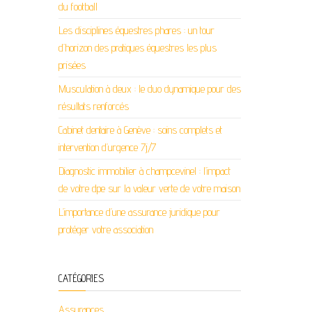
du football
Les disciplines équestres phares : un tour
d’horizon des pratiques équestres les plus
prisées
Musculation à deux : le duo dynamique pour des
résultats renforcés
Cabinet dentaire à Genève : soins complets et
intervention d’urgence 7j/7
Diagnostic immobilier à champcevinel : l’impact
de votre dpe sur la valeur verte de votre maison
L’importance d’une assurance juridique pour
protéger votre association
CATÉGORIES
Assurances