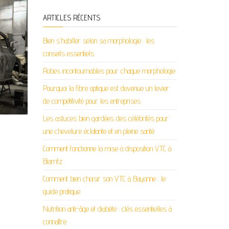
ARTICLES RÉCENTS
Bien s’habiller selon sa morphologie : les
conseils essentiels
Robes incontournables pour chaque morphologie
Pourquoi la fibre optique est devenue un levier
de compétitivité pour les entreprises
Les astuces bien gardées des célébrités pour
une chevelure éclatante et en pleine santé
Comment fonctionne la mise à disposition VTC à
Biarritz
Comment bien choisir son VTC à Bayonne : le
guide pratique
Nutrition anti-âge et diabète : clés essentielles à
connaître