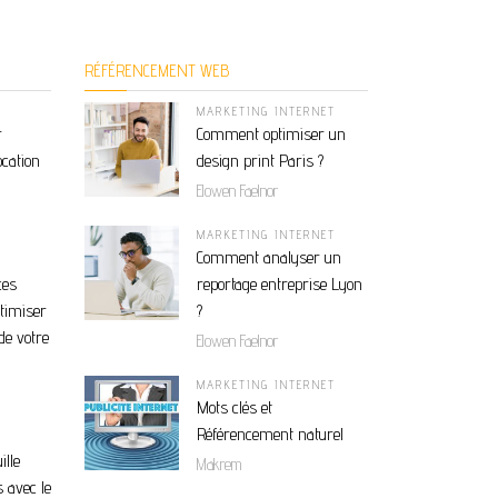
RÉFÉRENCEMENT WEB
MARKETING INTERNET
r
Comment optimiser un
ocation
design print Paris ?
Elowen Faelnor
MARKETING INTERNET
Comment analyser un
ces
reportage entreprise Lyon
ptimiser
?
de votre
Elowen Faelnor
MARKETING INTERNET
Mots clés et
Référencement naturel
ille
Makrem
 avec le