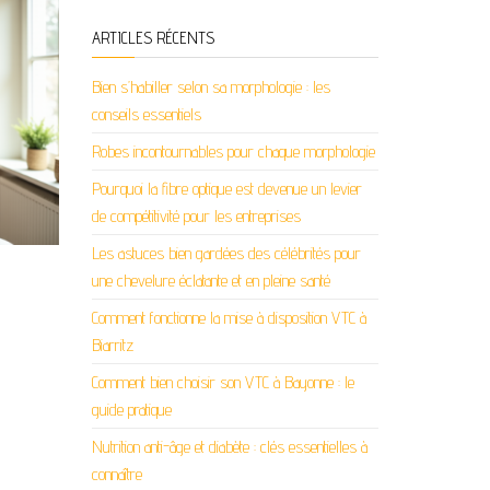
ARTICLES RÉCENTS
Bien s’habiller selon sa morphologie : les
conseils essentiels
Robes incontournables pour chaque morphologie
Pourquoi la fibre optique est devenue un levier
de compétitivité pour les entreprises
Les astuces bien gardées des célébrités pour
une chevelure éclatante et en pleine santé
Comment fonctionne la mise à disposition VTC à
Biarritz
Comment bien choisir son VTC à Bayonne : le
guide pratique
Nutrition anti-âge et diabète : clés essentielles à
connaître