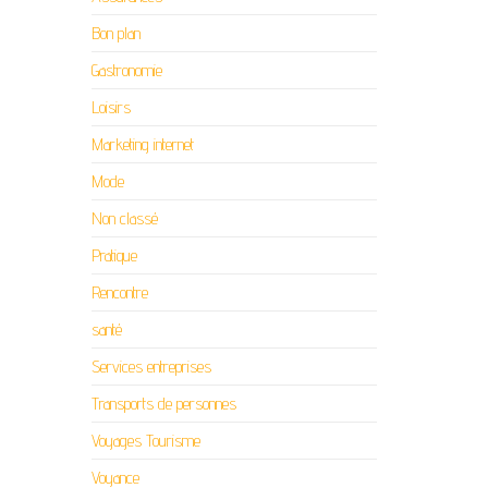
Bon plan
Gastronomie
Loisirs
Marketing internet
Mode
Non classé
Pratique
Rencontre
santé
Services entreprises
Transports de personnes
Voyages Tourisme
Voyance