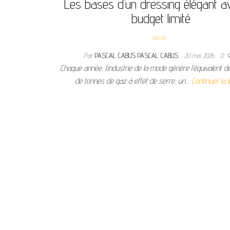
Les bases d’un dressing élégant a
budget limité
Mode
Par
PASCAL CABUS PASCAL CABUS
20 mai 2026
0
Chaque année, l’industrie de la mode génère l’équivalent de 
de tonnes de gaz à effet de serre, un…
Continuer la 