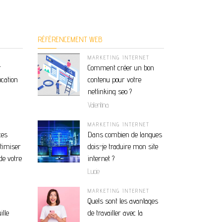
RÉFÉRENCEMENT WEB
MARKETING INTERNET
r
Comment créer un bon
ocation
contenu pour votre
netlinking seo ?
Valentina
MARKETING INTERNET
ces
Dans combien de langues
ptimiser
dois-je traduire mon site
de votre
internet ?
Lucie
MARKETING INTERNET
Quels sont les avantages
ille
de travailler avec la