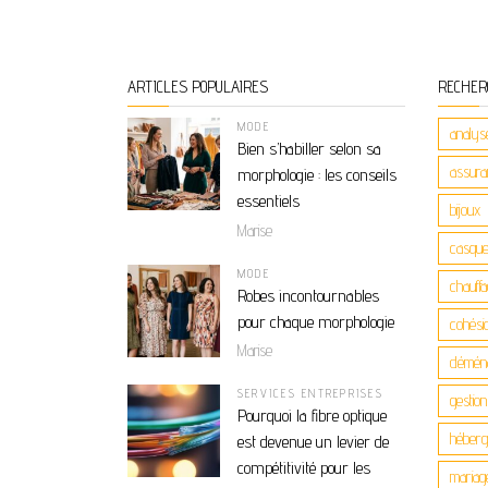
ARTICLES POPULAIRES
RECHER
MODE
analys
Bien s’habiller selon sa
assuran
morphologie : les conseils
essentiels
bijoux
Marise
casque
MODE
chauff
Robes incontournables
pour chaque morphologie
cohési
Marise
démén
SERVICES ENTREPRISES
gestio
Pourquoi la fibre optique
héber
est devenue un levier de
compétitivité pour les
mariag