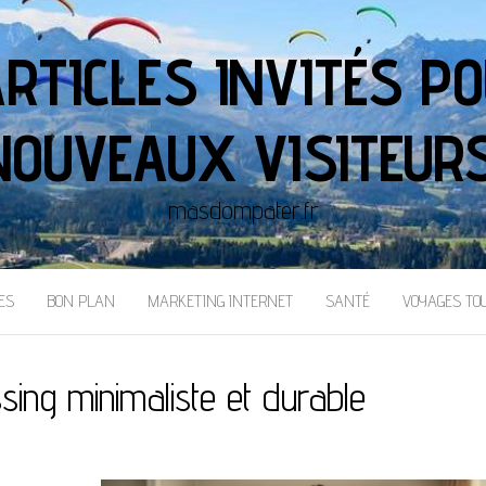
ARTICLES INVITÉS PO
NOUVEAUX VISITEURS
masdompater.fr
ES
BON PLAN
MARKETING INTERNET
SANTÉ
VOYAGES TO
sing minimaliste et durable