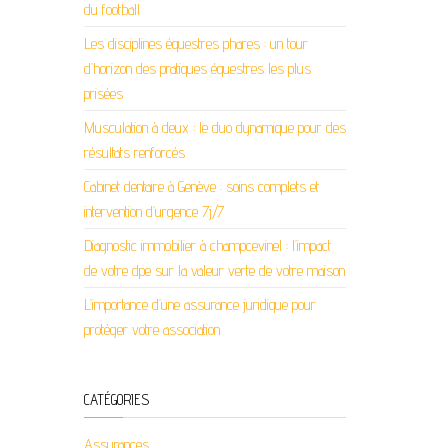
du football
Les disciplines équestres phares : un tour
d’horizon des pratiques équestres les plus
prisées
Musculation à deux : le duo dynamique pour des
résultats renforcés
Cabinet dentaire à Genève : soins complets et
intervention d’urgence 7j/7
Diagnostic immobilier à champcevinel : l’impact
de votre dpe sur la valeur verte de votre maison
L’importance d’une assurance juridique pour
protéger votre association
CATÉGORIES
Assurances