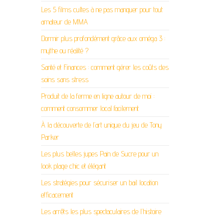
Les 5 films cultes à ne pas manquer pour tout
amateur de MMA
Dormir plus profondément grâce aux oméga 3 :
mythe ou réalité ?
Santé et Finances : comment gérer les coûts des
soins sans stress
Produit de la ferme en ligne autour de moi :
comment consommer local facilement
À la découverte de l’art unique du jeu de Tony
Parker
Les plus belles jupes Pain de Sucre pour un
look plage chic et élégant
Les stratégies pour sécuriser un bail location
efficacement
Les arrêts les plus spectaculaires de l’histoire