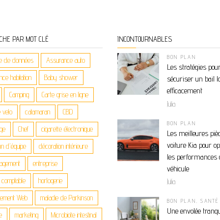
CHE PAR MOT CLÉ
INCONTOURNABLES
BON PLAN
e de données
Assurance auto
Les stratégies pou
ce habitation
Baby shower
sécuriser un bail l
efficacement
Camping
Carte grise en ligne
Julia
 velo
catamaran
CBD
BON PLAN
age
Chef
cigarette électronique
Les meilleures piè
voiture Kia pour o
on d'équipe
décoration intérieure
les performances 
agement
entreprise
véhicule
n comptable
horlogerie
Julia
gement Web
maladie de Parkinson
BON PLAN
,
SANTÉ
Une envolée tranqu
e
marketing
Microbiote intestinal