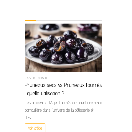
GASTRONOMIE
Pruneaux secs vs Pruneaux fourrés
: quelle utilisation ?
Les pruneaux d’Agen fourrés occupent une place
particulière dans l’univers de la pâtisserie et
des…
Voir article